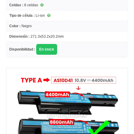
Celdas :
6 celdas
Tipo de célula :
Li-ion
Color :
Negro
Dimensión :
271.3x53.2x20.2mm
Disponibilidad :
En stock