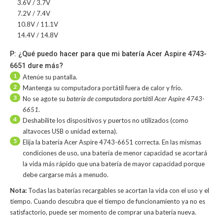
3.6V / 3.7V
7.2V / 7.4V
10.8V / 11.1V
14.4V / 14.8V
P: ¿Qué puedo hacer para que mi batería Acer Aspire 4743-
6651 dure más?
1
Atenúe su pantalla.
2
Mantenga su computadora portátil fuera de calor y frío.
3
No se agote su
batería de computadora portátil Acer Aspire 4743-
6651
.
4
Deshabilite los dispositivos y puertos no utilizados (como
altavoces USB o unidad externa).
5
Elija la batería Acer Aspire 4743-6651 correcta. En las mismas
condiciones de uso, una batería de menor capacidad se acortará
la vida más rápido que una batería de mayor capacidad porque
debe cargarse más a menudo.
Nota:
Todas las baterías recargables se acortan la vida con el uso y el
tiempo. Cuando descubra que el tiempo de funcionamiento ya no es
satisfactorio, puede ser momento de comprar una batería nueva.