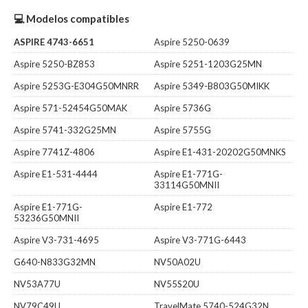
💻 Modelos compatibles
ASPIRE 4743-6651
Aspire 5250-0639
Aspire 5250-BZ853
Aspire 5251-1203G25MN
Aspire 5253G-E304G50MNRR
Aspire 5349-B803G50MIKK
Aspire 571-52454G50MAK
Aspire 5736G
Aspire 5741-332G25MN
Aspire 5755G
Aspire 7741Z-4806
Aspire E1-431-20202G50MNKS
Aspire E1-531-4444
Aspire E1-771G-
33114G50MNII
Aspire E1-771G-
Aspire E1-772
53236G50MNII
Aspire V3-731-4695
Aspire V3-771G-6443
G640-N833G32MN
NV50A02U
NV53A77U
NV55S20U
NV79C49U
TravelMate 5740-524G32N