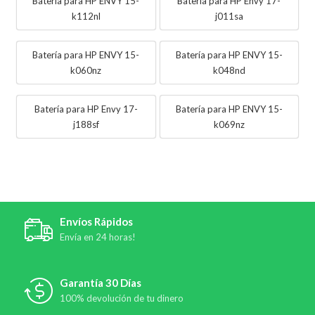
Batería para HP ENVY 15-
Batería para HP Envy 17-
k112nl
j011sa
Batería para HP ENVY 15-
Batería para HP ENVY 15-
k060nz
k048nd
Batería para HP Envy 17-
Batería para HP ENVY 15-
j188sf
k069nz
Envíos Rápidos
Envía en 24 horas!
Garantía 30 Días
100% devolución de tu dinero