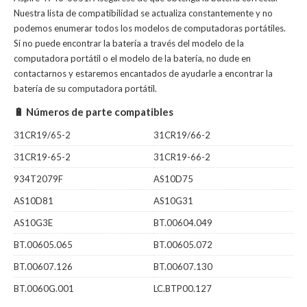
Nuestra lista de compatibilidad se actualiza constantemente y no
podemos enumerar todos los modelos de computadoras portátiles.
Si no puede encontrar la batería a través del modelo de la
computadora portátil o el modelo de la batería, no dude en
contactarnos y estaremos encantados de ayudarle a encontrar la
batería de su computadora portátil.
🔋 Números de parte compatibles
31CR19/65-2
31CR19/66-2
31CR19-65-2
31CR19-66-2
934T2079F
AS10D75
AS10D81
AS10G31
AS10G3E
BT.00604.049
BT.00605.065
BT.00605.072
BT.00607.126
BT.00607.130
BT.0060G.001
LC.BTP00.127