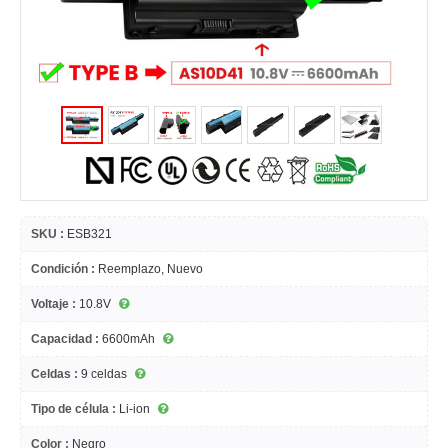
SKU :
ESB321
Condición :
Reemplazo, Nuevo
Voltaje :
10.8V
Capacidad :
6600mAh
Celdas :
9 celdas
Tipo de célula :
Li-ion
Color :
Negro