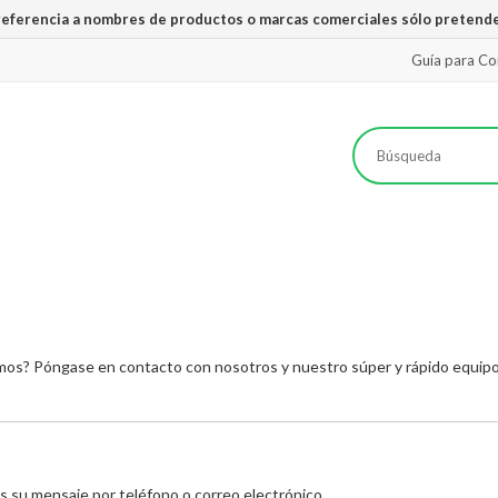
 referencia a nombres de productos o marcas comerciales sólo pretende
Guía para C
mos? Póngase en contacto con nosotros y nuestro súper y rápido equip
s su mensaje por teléfono o correo electrónico.