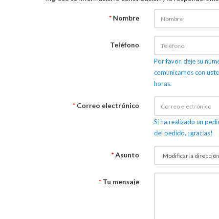
*
Nombre
Teléfono
Por favor, deje su nú
comunicarnos con uste
horas.
*
Correo electrónico
Si ha realizado un pedi
del pedido, ¡gracias!
*
Asunto
*
Tu mensaje