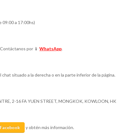
e 09:00 a 17:00hs)
! Contáctanos por 📱
WhatsApp
.
l chat situado a la derecha o en la parte inferior de la página.
TRE, 2-16 FA YUEN STREET, MONGKOK, KOWLOON, HK
Facebook
y obtén más información.