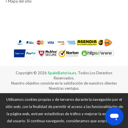
Mapa del sitio
Copyright ©
2026
SpainBateria.es
. Todos Los Derechos
Reservados.
Nuestro objetivo consiste en la satisfacción de nuestros clientes
Nuestras ventajas.
Las baterías suministrados por nuestra empresa son [reemplazo para]
Utilizamos cookies propias y de terceros durante la navegación por el
vendidos para su uso con determinados productos de los fabricantes
de ordenadores, y cualquier referencia a productos o marcas
sitio web, con la finalidad de permitir el acceso a las funcionalidades de
comerciales de dichas compañías es puramente con el propósito de
la página web, extraer estadísticas de tráfico y mejorar la experiencia
identificar a los fabricantes de computadoras con las cuales nuestros
del usuario. Si continua navegando, consideramos que acepta su uso.
productos [son el reemplazo para] puede ser utilizado. Nuestra
compañía y este Sitio Web no están afiliados, autorizados por licencia,