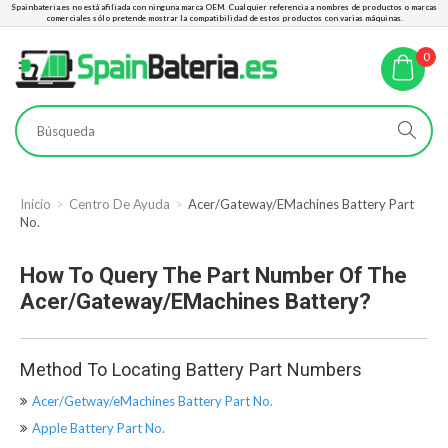
Spainbateria.es no está afiliada con ninguna marca OEM. Cualquier referencia a nombres de productos o marcas
comerciales sólo pretende mostrar la compatibilidad de estos productos con varias máquinas.
0
Inicio
Centro De Ayuda
Acer/Gateway/eMachines Battery Part
No.
How To Query The Part Number Of The
Acer/Gateway/eMachines Battery?
Method To Locating Battery Part Numbers
Acer/Getway/eMachines Battery Part No.
Apple Battery Part No.