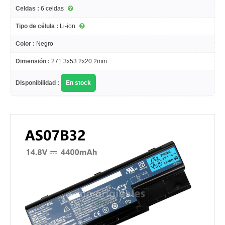
Celdas :
6 celdas
Tipo de célula :
Li-ion
Color :
Negro
Dimensión :
271.3x53.2x20.2mm
Disponibilidad :
En stock