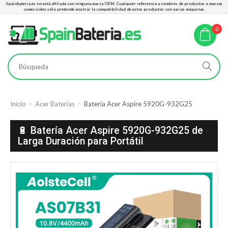
Spainbateria.es no está afiliada con ninguna marca OEM. Cualquier referencia a nombres de productos o marcas
comerciales sólo pretende mostrar la compatibilidad de estos productos con varias máquinas.
0
Inicio
Acer Baterías
Batería Acer Aspire 5920G-932G25
🔋 Batería Acer Aspire 5920G-932G25 de
Larga Duración para Portátil