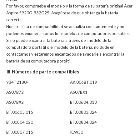
Por favor, compruebe el modelo y la forma de su batería original Acer
Aspire 5920G-932G25. Asegúrese de que obtenga la batería
correcta.
Nuestra lista de compatibilidad se actualiza constantemente y no
podemos enumerar todos los modelos de computadoras portátiles.
Si no puede encontrar la batería a través del modelo de la
computadora portátil o el modelo de la batería, no dude en
contactarnos y estaremos encantados de ayudarle a encontrar la
batería de su computadora portátil.
🔋 Números de parte compatibles
934T2180F
AK.006BT.019
AS07B72
AS07BX1
AS07BX2
BT.00604.018
BT.00605.015
BT.00803.024
BT.00804.020
BT.00804.024
BT.00807.015
ICW50