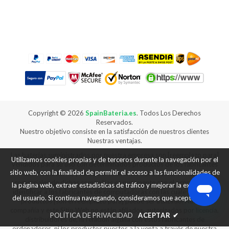
Copyright ©
2026
SpainBateria.es
. Todos Los Derechos
Reservados.
Nuestro objetivo consiste en la satisfacción de nuestros clientes
Nuestras ventajas.
Las baterías suministrados por nuestra empresa son [reemplazo para]
Utilizamos cookies propias y de terceros durante la navegación por el
vendidos para su uso con determinados productos de los fabricantes
sitio web, con la finalidad de permitir el acceso a las funcionalidades de
de ordenadores, y cualquier referencia a productos o marcas
comerciales de dichas compañías es puramente con el propósito de
la página web, extraer estadísticas de tráfico y mejorar la experiencia
identificar a los fabricantes de computadoras con las cuales nuestros
del usuario. Si continua navegando, consideramos que acepta su uso.
productos [son el reemplazo para] puede ser utilizado. Nuestra
compañía y este Sitio Web no están afiliados, autorizados por licencia,
POLÍTICA DE PRIVACIDAD
ACEPTAR
✔
distribuidores de, ni relación alguna con estos fabricantes de
ordenadores, ni los productos puestos a la venta a través de nuestra