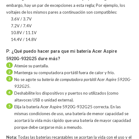
embargo, hay un par de excepciones a esta regla; Por ejemplo, los
voltajes de los mismos pares a continuación son compatibles:
3.6V / 3.7V
7.2V / 7.4V
10.8V / 11.1V
14.4V / 14.8V
P: ¿Qué puedo hacer para que mi batería Acer Aspire
5920G-932G25 dure más?
1
Atenúe su pantalla.
2
Mantenga su computadora portátil fuera de calor y frío.
3
No se agote su
batería de computadora portátil Acer Aspire 5920G-
932G25
.
4
Deshabilite los dispositivos y puertos no utilizados (como
altavoces USB o unidad externa).
5
Elija la batería Acer Aspire 5920G-932G25 correcta. En las
mismas condiciones de uso, una batería de menor capacidad se
acortará la vida más rápido que una batería de mayor capacidad
porque debe cargarse más a menudo.
Nota:
Todas las baterías recargables se acortan la vida con el uso y el