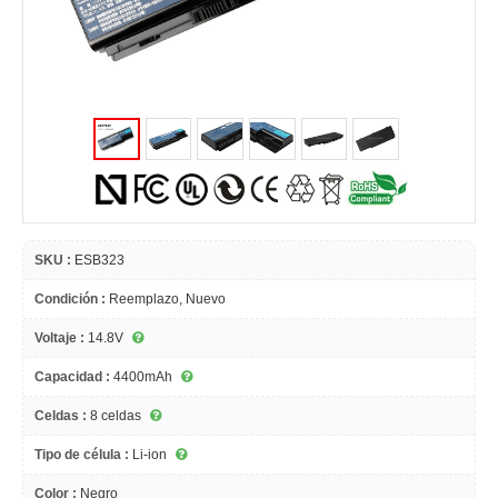
SKU :
ESB323
Condición :
Reemplazo, Nuevo
Voltaje :
14.8V
Capacidad :
4400mAh
Celdas :
8 celdas
Tipo de célula :
Li-ion
Color :
Negro