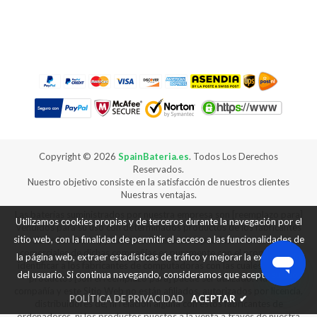
Copyright ©
2026
SpainBateria.es
. Todos Los Derechos
Reservados.
Nuestro objetivo consiste en la satisfacción de nuestros clientes
Nuestras ventajas.
Las baterías suministrados por nuestra empresa son [reemplazo para]
Utilizamos cookies propias y de terceros durante la navegación por el
vendidos para su uso con determinados productos de los fabricantes
sitio web, con la finalidad de permitir el acceso a las funcionalidades de
de ordenadores, y cualquier referencia a productos o marcas
comerciales de dichas compañías es puramente con el propósito de
la página web, extraer estadísticas de tráfico y mejorar la experiencia
identificar a los fabricantes de computadoras con las cuales nuestros
del usuario. Si continua navegando, consideramos que acepta su uso.
productos [son el reemplazo para] puede ser utilizado. Nuestra
compañía y este Sitio Web no están afiliados, autorizados por licencia,
POLÍTICA DE PRIVACIDAD
ACEPTAR
✔
distribuidores de, ni relación alguna con estos fabricantes de
ordenadores, ni los productos puestos a la venta a través de nuestra