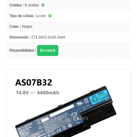
Celdas :
6 celdas
Tipo de célula :
Li-ion
Color :
Negro
Dimensión :
271.3x53.2x20.2mm
Disponibilidad :
En stock