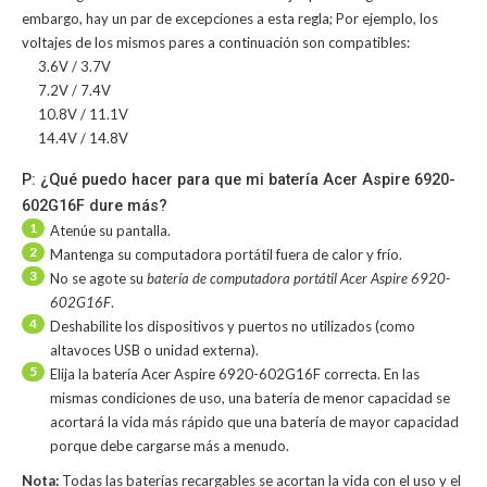
embargo, hay un par de excepciones a esta regla; Por ejemplo, los
voltajes de los mismos pares a continuación son compatibles:
3.6V / 3.7V
7.2V / 7.4V
10.8V / 11.1V
14.4V / 14.8V
P: ¿Qué puedo hacer para que mi batería Acer Aspire 6920-
602G16F dure más?
1
Atenúe su pantalla.
2
Mantenga su computadora portátil fuera de calor y frío.
3
No se agote su
batería de computadora portátil Acer Aspire 6920-
602G16F
.
4
Deshabilite los dispositivos y puertos no utilizados (como
altavoces USB o unidad externa).
5
Elija la batería Acer Aspire 6920-602G16F correcta. En las
mismas condiciones de uso, una batería de menor capacidad se
acortará la vida más rápido que una batería de mayor capacidad
porque debe cargarse más a menudo.
Nota:
Todas las baterías recargables se acortan la vida con el uso y el