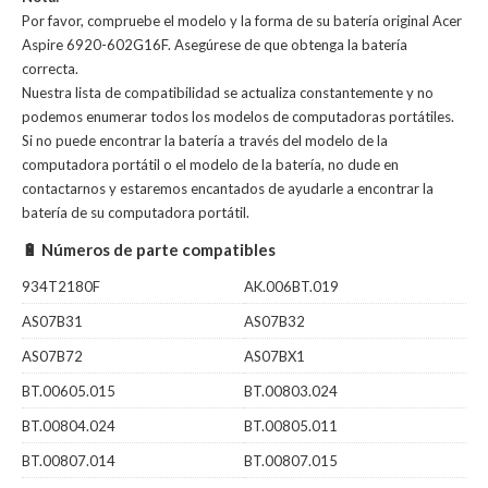
Por favor, compruebe el modelo y la forma de su batería original Acer
Aspire 6920-602G16F. Asegúrese de que obtenga la batería
correcta.
Nuestra lista de compatibilidad se actualiza constantemente y no
podemos enumerar todos los modelos de computadoras portátiles.
Si no puede encontrar la batería a través del modelo de la
computadora portátil o el modelo de la batería, no dude en
contactarnos y estaremos encantados de ayudarle a encontrar la
batería de su computadora portátil.
🔋 Números de parte compatibles
934T2180F
AK.006BT.019
AS07B31
AS07B32
AS07B72
AS07BX1
BT.00605.015
BT.00803.024
BT.00804.024
BT.00805.011
BT.00807.014
BT.00807.015