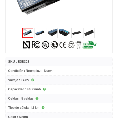
SKU :
ESB323
Condición :
Reemplazo, Nuevo
Voltaje :
14.8V
Capacidad :
4400mAh
Celdas :
8 celdas
Tipo de célula :
Li-ion
Color :
Negro