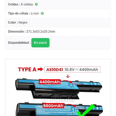
Celdas :
6 celdas
Tipo de célula :
Li-ion
Color :
Negro
Dimensión :
271.3x53.2x20.2mm
Disponibilidad :
En stock