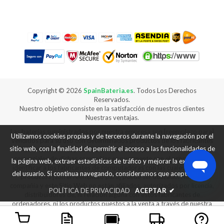
Copyright ©
2026
SpainBateria.es
. Todos Los Derechos
Reservados.
Nuestro objetivo consiste en la satisfacción de nuestros clientes
Nuestras ventajas.
Las baterías suministrados por nuestra empresa son [reemplazo para]
Utilizamos cookies propias y de terceros durante la navegación por el
vendidos para su uso con determinados productos de los fabricantes
sitio web, con la finalidad de permitir el acceso a las funcionalidades de
de ordenadores, y cualquier referencia a productos o marcas
comerciales de dichas compañías es puramente con el propósito de
la página web, extraer estadísticas de tráfico y mejorar la experiencia
identificar a los fabricantes de computadoras con las cuales nuestros
del usuario. Si continua navegando, consideramos que acepta su uso.
productos [son el reemplazo para] puede ser utilizado. Nuestra
compañía y este Sitio Web no están afiliados, autorizados por licencia,
POLÍTICA DE PRIVACIDAD
ACEPTAR
✔
distribuidores de, ni relación alguna con estos fabricantes de
ordenadores, ni los productos puestos a la venta a través de nuestra
web son fabricados ni vendidos con la autorización de los fabricantes
de los equipos con los que nuestros productos [son reemplazo para]