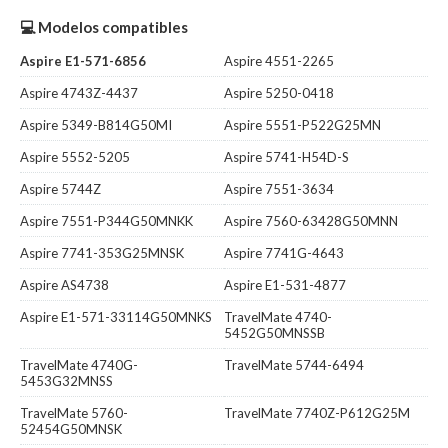
💻 Modelos compatibles
Aspire E1-571-6856
Aspire 4551-2265
Aspire 4743Z-4437
Aspire 5250-0418
Aspire 5349-B814G50MI
Aspire 5551-P522G25MN
Aspire 5552-5205
Aspire 5741-H54D-S
Aspire 5744Z
Aspire 7551-3634
Aspire 7551-P344G50MNKK
Aspire 7560-63428G50MNN
Aspire 7741-353G25MNSK
Aspire 7741G-4643
Aspire AS4738
Aspire E1-531-4877
Aspire E1-571-33114G50MNKS
TravelMate 4740-
5452G50MNSSB
TravelMate 4740G-
TravelMate 5744-6494
5453G32MNSS
TravelMate 5760-
TravelMate 7740Z-P612G25M
52454G50MNSK