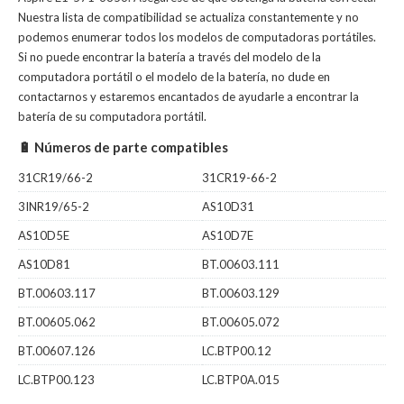
Nuestra lista de compatibilidad se actualiza constantemente y no
podemos enumerar todos los modelos de computadoras portátiles.
Si no puede encontrar la batería a través del modelo de la
computadora portátil o el modelo de la batería, no dude en
contactarnos y estaremos encantados de ayudarle a encontrar la
batería de su computadora portátil.
🔋 Números de parte compatibles
31CR19/66-2
31CR19-66-2
3INR19/65-2
AS10D31
AS10D5E
AS10D7E
AS10D81
BT.00603.111
BT.00603.117
BT.00603.129
BT.00605.062
BT.00605.072
BT.00607.126
LC.BTP00.12
LC.BTP00.123
LC.BTP0A.015