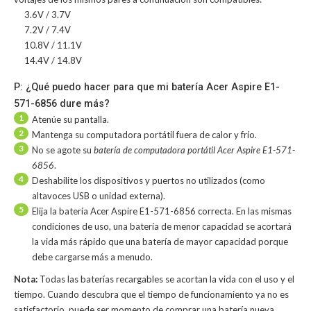
3.6V / 3.7V
7.2V / 7.4V
10.8V / 11.1V
14.4V / 14.8V
P: ¿Qué puedo hacer para que mi batería Acer Aspire E1-
571-6856 dure más?
1
Atenúe su pantalla.
2
Mantenga su computadora portátil fuera de calor y frío.
3
No se agote su
batería de computadora portátil Acer Aspire E1-571-
6856
.
4
Deshabilite los dispositivos y puertos no utilizados (como
altavoces USB o unidad externa).
5
Elija la batería Acer Aspire E1-571-6856 correcta. En las mismas
condiciones de uso, una batería de menor capacidad se acortará
la vida más rápido que una batería de mayor capacidad porque
debe cargarse más a menudo.
Nota:
Todas las baterías recargables se acortan la vida con el uso y el
tiempo. Cuando descubra que el tiempo de funcionamiento ya no es
satisfactorio, puede ser momento de comprar una batería nueva.