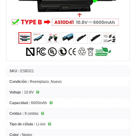
SKU :
ESB321
Condición :
Reemplazo, Nuevo
Voltaje :
10.8V
Capacidad :
6600mAh
Celdas :
9 celdas
Tipo de célula :
Li-ion
Color :
Negro