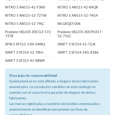
NITRO 5 AN515-41-F3N0
NITRO 5 AN515-42-R4QR
NITRO 5 AN515-52-72TW
NITRO 5 AN515-52-74G4
NITRO 5 AN515-52-79LC
NX.GKQEY.006
Predator HELIOS 300 G3-572-
Predator HELIOS 300 PH317-
7378
52-716C
SPIN 5 SP515-51N-54WQ
SWIFT 3 SF314-52-72JK
SWIFT 3 SF314-52-78HJ
SWIFT 3 SF314-54G-81B6
SWIFT 3 SF315-41-R8W9
Descargo de responsabilidad:
Spainbateria.es no está afiliado a ninguno de los fabricantes
enumerados. Los productos vendidos en este catálogo no
cuentan con el soporte ni la garantía de ninguno de dichos
fabricantes.
Las marcas registradas o nombres de modelos mencionados
anteriormente se identifican únicamente con fines de