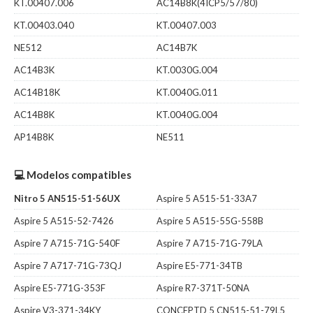
KT.00407.006
AC14B8K(4ICP5/57/80)
KT.00403.040
KT.00407.003
NE512
AC14B7K
AC14B3K
KT.0030G.004
AC14B18K
KT.0040G.011
AC14B8K
KT.0040G.004
AP14B8K
NE511
💻 Modelos compatibles
Nitro 5 AN515-51-56UX
Aspire 5 A515-51-33A7
Aspire 5 A515-52-7426
Aspire 5 A515-55G-558B
Aspire 7 A715-71G-540F
Aspire 7 A715-71G-79LA
Aspire 7 A717-71G-73QJ
Aspire E5-771-34TB
Aspire E5-771G-353F
Aspire R7-371T-50NA
Aspire V3-371-34KY
CONCEPTD 5 CN515-51-79L5