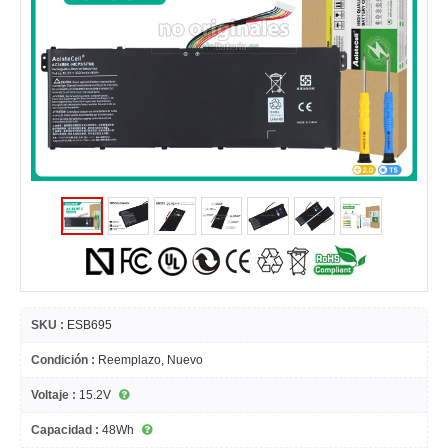
SKU :
ESB695
Condición :
Reemplazo, Nuevo
Voltaje :
15.2V
Capacidad :
48Wh