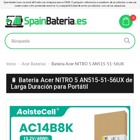
Spainbateria.es no está afiliada con ninguna marca OEM. Cualquier referencia a nombres de productos o marcas
comerciales sólo pretende mostrar la compatibilidad de estos productos con varias máquinas.
0
Inicio
Acer Baterías
Batería Acer NITRO 5 AN515-51-56UX
🔋 Batería Acer NITRO 5 AN515-51-56UX de
Larga Duración para Portátil