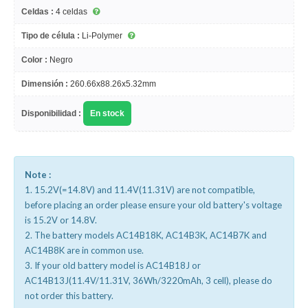
Celdas :
4 celdas
Tipo de célula :
Li-Polymer
Color :
Negro
Dimensión :
260.66x88.26x5.32mm
Disponibilidad :
En stock
Note :
1. 15.2V(=14.8V) and 11.4V(11.31V) are not compatible,
before placing an order please ensure your old battery's voltage
is 15.2V or 14.8V.
2. The battery models AC14B18K, AC14B3K, AC14B7K and
AC14B8K are in common use.
3. If your old battery model is AC14B18J or
AC14B13J(11.4V/11.31V, 36Wh/3220mAh, 3 cell), please do
not order this battery.