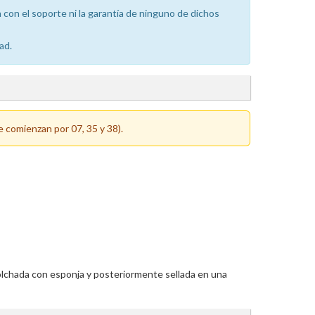
con el soporte ni la garantía de ninguno de dichos
ad.
e comienzan por 07, 35 y 38).
colchada con esponja y posteriormente sellada en una