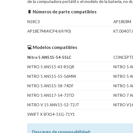
de la computadora portátil o el modelo de la batería, no
🔋 Números de parte compatibles
N18C3
AP18E8M
AP18E7M(4ICP4/69/90)
KT.00407.
💻 Modelos compatibles
Nitro 5 AN515-54-55LC
CONCEPTD
NITRO 5 AN515-43-R5QR
NITRO 5 
NITRO 5 AN515-55-56MW
NITRO 5 
NITRO 5 AN515-58-74DF
NITRO 5 
NITRO 5 AN517-54-73TD
NITRO 7 
NITRO V 15 ANV15-52-72JT
NITRO V1
SWIFT X SFX14-51G-71Y1
Descargo de responsabilidad: