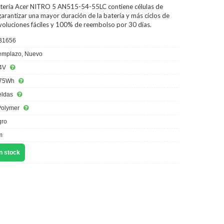
tería Acer NITRO 5 AN515-54-55LC
contiene células de
arantizar una mayor duración de la batería y más ciclos de
evoluciones fáciles y 100% de reembolso por 30 días.
B1656
mplazo, Nuevo
4V
75Wh
eldas
Polymer
ro
m
n stock