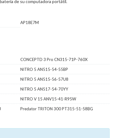
batería de su computadora portátil.
AP18E7M
CONCEPTD 3 Pro CN315-71P-760X
NITRO 5 AN515-54-55BP
NITRO 5 AN515-56-57U8
NITRO 5 AN517-54-70YY
NITRO V 15 ANV15-41-R95W
J
Predator TRITON 300 PT315-51-58BG