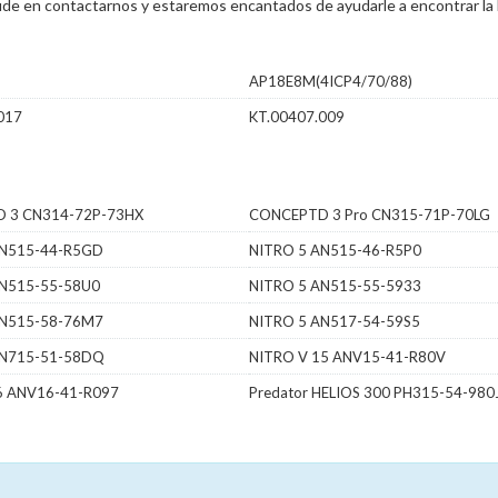
 dude en contactarnos y estaremos encantados de ayudarle a encontrar la 
AP18E8M(4ICP4/70/88)
017
KT.00407.009
 3 CN314-72P-73HX
CONCEPTD 3 Pro CN315-71P-70LG
AN515-44-R5GD
NITRO 5 AN515-46-R5P0
AN515-55-58U0
NITRO 5 AN515-55-5933
AN515-58-76M7
NITRO 5 AN517-54-59S5
AN715-51-58DQ
NITRO V 15 ANV15-41-R80V
6 ANV16-41-R097
Predator HELIOS 300 PH315-54-980