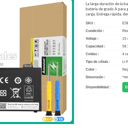
La larga duración de la
ba
batería de grado A para g
carga. Entrega rápida, d
SKU :
ES
Condición :
Ree
Voltaje :
15.
Capacidad :
58.
Celdas :
4 c
Tipo de célula :
Li-
Color :
Neg
Dimensión :
*m
Disponibilidad :
E