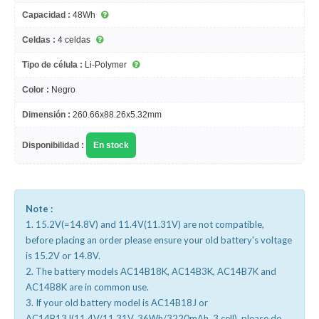
Capacidad :
48Wh
Celdas :
4 celdas
Tipo de célula :
Li-Polymer
Color :
Negro
Dimensión :
260.66x88.26x5.32mm
Disponibilidad :
En stock
Note :
1. 15.2V(=14.8V) and 11.4V(11.31V) are not compatible,
before placing an order please ensure your old battery's voltage
is 15.2V or 14.8V.
2. The battery models AC14B18K, AC14B3K, AC14B7K and
AC14B8K are in common use.
3. If your old battery model is AC14B18J or
AC14B13J(11.4V/11.31V, 36Wh/3220mAh, 3 cell), please do