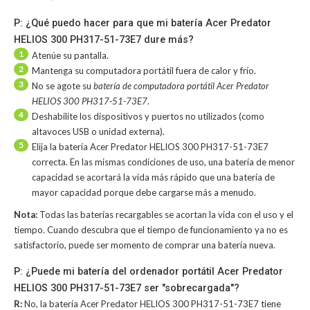
P: ¿Qué puedo hacer para que mi batería Acer Predator
HELIOS 300 PH317-51-73E7 dure más?
1
Atenúe su pantalla.
2
Mantenga su computadora portátil fuera de calor y frío.
3
No se agote su
batería de computadora portátil Acer Predator
HELIOS 300 PH317-51-73E7
.
4
Deshabilite los dispositivos y puertos no utilizados (como
altavoces USB o unidad externa).
5
Elija la batería Acer Predator HELIOS 300 PH317-51-73E7
correcta. En las mismas condiciones de uso, una batería de menor
capacidad se acortará la vida más rápido que una batería de
mayor capacidad porque debe cargarse más a menudo.
Nota:
Todas las baterías recargables se acortan la vida con el uso y el
tiempo. Cuando descubra que el tiempo de funcionamiento ya no es
satisfactorio, puede ser momento de comprar una batería nueva.
P: ¿Puede mi batería del ordenador portátil Acer Predator
HELIOS 300 PH317-51-73E7 ser "sobrecargada"?
R:
No, la
batería Acer Predator HELIOS 300 PH317-51-73E7
tiene