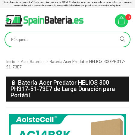
Spainbateria.es no está afiliada con ninguna marca OEM. Cualquier referencia a nombres de productos o marcas
comerciales sólo pretende mostrar la compatibilidad de estos productos con varias máquinas.
0
Inicio
Acer Baterías
Batería Acer Predator HELIOS 300 PH317-
51-73E7
🔋 Batería Acer Predator HELIOS 300
PH317-51-73E7 de Larga Duración para
Portátil