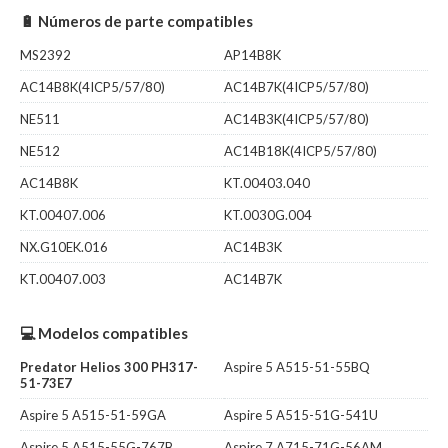
🔋 Números de parte compatibles
MS2392
AP14B8K
AC14B8K(4ICP5/57/80)
AC14B7K(4ICP5/57/80)
NE511
AC14B3K(4ICP5/57/80)
NE512
AC14B18K(4ICP5/57/80)
AC14B8K
KT.00403.040
KT.00407.006
KT.0030G.004
NX.G10EK.016
AC14B3K
KT.00407.003
AC14B7K
💻 Modelos compatibles
Predator Helios 300 PH317-
Aspire 5 A515-51-55BQ
51-73E7
Aspire 5 A515-51-59GA
Aspire 5 A515-51G-541U
Aspire 5 A515-55G-767B
Aspire 7 A715-71G-56AM