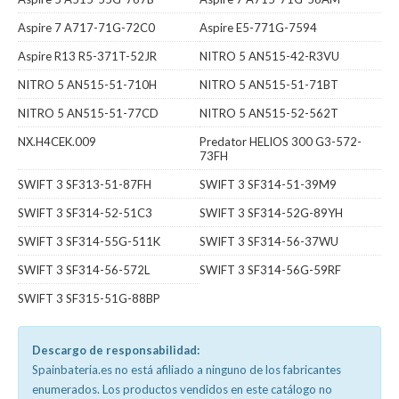
Aspire 7 A717-71G-72C0
Aspire E5-771G-7594
Aspire R13 R5-371T-52JR
NITRO 5 AN515-42-R3VU
NITRO 5 AN515-51-710H
NITRO 5 AN515-51-71BT
NITRO 5 AN515-51-77CD
NITRO 5 AN515-52-562T
NX.H4CEK.009
Predator HELIOS 300 G3-572-
73FH
SWIFT 3 SF313-51-87FH
SWIFT 3 SF314-51-39M9
SWIFT 3 SF314-52-51C3
SWIFT 3 SF314-52G-89YH
SWIFT 3 SF314-55G-511K
SWIFT 3 SF314-56-37WU
SWIFT 3 SF314-56-572L
SWIFT 3 SF314-56G-59RF
SWIFT 3 SF315-51G-88BP
Descargo de responsabilidad:
Spainbateria.es no está afiliado a ninguno de los fabricantes
enumerados. Los productos vendidos en este catálogo no