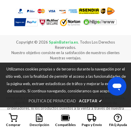
Copyright ©
2026
SpainBateria.es
. Todos Los Derechos
Reservados.
Nuestro objetivo consiste en la satisfacción de nuestros clientes
Nuestras ventajas.
Las baterías suministrados por nuestra empresa son [reemplazo para]
Utilizamos cookies propias y de terceros durante la navegación por el
vendidos para su uso con determinados productos de los fabricantes
sitio web, con la finalidad de permitir el acceso a las funcionalidades de
de ordenadores, y cualquier referencia a productos o marcas
comerciales de dichas compañías es puramente con el propósito de
la página web, extraer estadísticas de tráfico y mejorar la experiencia
identificar a los fabricantes de computadoras con las cuales nuestros
del usuario. Si continua navegando, consideramos que acepta su uso.
productos [son el reemplazo para] puede ser utilizado. Nuestra
compañía y este Sitio Web no están afiliados, autorizados por licencia,
POLÍTICA DE PRIVACIDAD
ACEPTAR
✔
distribuidores de, ni relación alguna con estos fabricantes de
ordenadores, ni los productos puestos a la venta a través de nuestra
web son fabricados ni vendidos con la autorización de los fabricantes
de los equipos con los que nuestros productos [son reemplazo para]
se puede utilizar.
Comprar
Descripción
Compatibles
Pago y Envío
FAQ Ayuda