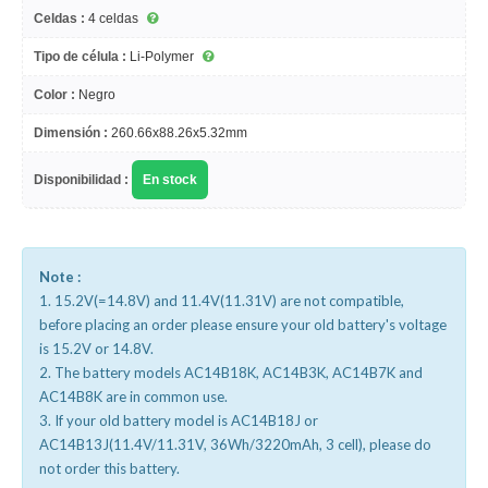
Celdas :
4 celdas
Tipo de célula :
Li-Polymer
Color :
Negro
Dimensión :
260.66x88.26x5.32mm
Disponibilidad :
En stock
Note :
1. 15.2V(=14.8V) and 11.4V(11.31V) are not compatible,
before placing an order please ensure your old battery's voltage
is 15.2V or 14.8V.
2. The battery models AC14B18K, AC14B3K, AC14B7K and
AC14B8K are in common use.
3. If your old battery model is AC14B18J or
AC14B13J(11.4V/11.31V, 36Wh/3220mAh, 3 cell), please do
not order this battery.