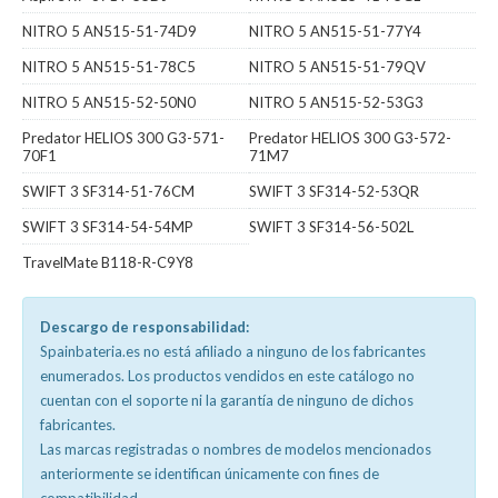
NITRO 5 AN515-51-74D9
NITRO 5 AN515-51-77Y4
NITRO 5 AN515-51-78C5
NITRO 5 AN515-51-79QV
NITRO 5 AN515-52-50N0
NITRO 5 AN515-52-53G3
Predator HELIOS 300 G3-571-
Predator HELIOS 300 G3-572-
70F1
71M7
SWIFT 3 SF314-51-76CM
SWIFT 3 SF314-52-53QR
SWIFT 3 SF314-54-54MP
SWIFT 3 SF314-56-502L
TravelMate B118-R-C9Y8
Descargo de responsabilidad:
Spainbateria.es no está afiliado a ninguno de los fabricantes
enumerados. Los productos vendidos en este catálogo no
cuentan con el soporte ni la garantía de ninguno de dichos
fabricantes.
Las marcas registradas o nombres de modelos mencionados
anteriormente se identifican únicamente con fines de