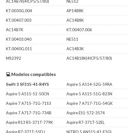
AC14B7K(4ICP5/57/80)
NE512
KT.0030G.004
AP14B8K
KT.00407.003
AC14B8K
AC14B7K
KT.00407.006
KT.00403.040
NE511
KT.0040G.011
AC14B3K
MS2392
AC14B18K(4ICP5/57/80)
💻 Modelos compatibles
Swift 3 SF315-41-R4YS
Aspire 5 A514-52G-59RA
Aspire 5 A515-51-50CN
Aspire 5 A515-51G-823N
Aspire 7 A715-71G-71S3
Aspire 7 A717-71G-54GK
Aspire 7 A717-71G-734B
Aspire ES1-572-3574
Aspire R13 R5-371T-779K
Aspire R7-371T-52EL
Aspire R7-371T-55DJ
NITRO 5 AN515-41-F5GL