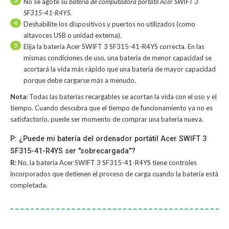
3
No se agote su
batería de computadora portátil Acer SWIFT 3
SF315-41-R4YS
.
4
Deshabilite los dispositivos y puertos no utilizados (como
altavoces USB o unidad externa).
5
Elija la batería Acer SWIFT 3 SF315-41-R4YS correcta. En las
mismas condiciones de uso, una batería de menor capacidad se
acortará la vida más rápido que una batería de mayor capacidad
porque debe cargarse más a menudo.
Nota:
Todas las baterías recargables se acortan la vida con el uso y el
tiempo. Cuando descubra que el tiempo de funcionamiento ya no es
satisfactorio, puede ser momento de comprar una batería nueva.
P: ¿Puede mi batería del ordenador portátil Acer SWIFT 3
SF315-41-R4YS ser "sobrecargada"?
R:
No, la
batería Acer SWIFT 3 SF315-41-R4YS
tiene controles
incorporados que detienen el proceso de carga cuando la batería está
completada.