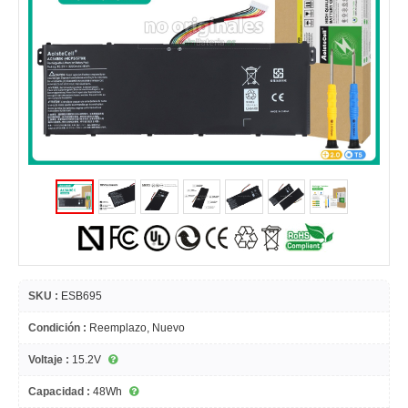
SKU :
ESB695
Condición :
Reemplazo, Nuevo
Voltaje :
15.2V
Capacidad :
48Wh