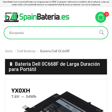
Spainbateria.es no está afiliada con ninguna marca OEM. Cualquier referencia a nombres de productos o marcas
comerciales sólo pretende mostrar la compatibilidad de estos productos con varias máquinas.
0
Inicio
Dell Baterías
Batería Dell 0C668F
🔋 Batería Dell 0C668F de Larga Duración
para Portátil