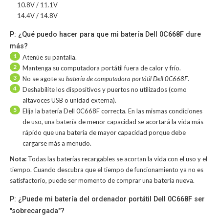
10.8V / 11.1V
14.4V / 14.8V
P: ¿Qué puedo hacer para que mi batería Dell 0C668F dure
más?
1
Atenúe su pantalla.
2
Mantenga su computadora portátil fuera de calor y frío.
3
No se agote su
batería de computadora portátil Dell 0C668F
.
4
Deshabilite los dispositivos y puertos no utilizados (como
altavoces USB o unidad externa).
5
Elija la batería Dell 0C668F correcta. En las mismas condiciones
de uso, una batería de menor capacidad se acortará la vida más
rápido que una batería de mayor capacidad porque debe
cargarse más a menudo.
Nota:
Todas las baterías recargables se acortan la vida con el uso y el
tiempo. Cuando descubra que el tiempo de funcionamiento ya no es
satisfactorio, puede ser momento de comprar una batería nueva.
P: ¿Puede mi batería del ordenador portátil Dell 0C668F ser
"sobrecargada"?