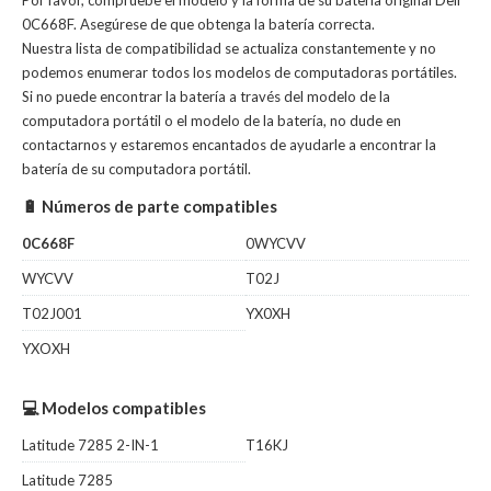
Por favor, compruebe el modelo y la forma de su batería original Dell
0C668F. Asegúrese de que obtenga la batería correcta.
Nuestra lista de compatibilidad se actualiza constantemente y no
podemos enumerar todos los modelos de computadoras portátiles.
Si no puede encontrar la batería a través del modelo de la
computadora portátil o el modelo de la batería, no dude en
contactarnos y estaremos encantados de ayudarle a encontrar la
batería de su computadora portátil.
🔋 Números de parte compatibles
0C668F
0WYCVV
WYCVV
T02J
T02J001
YX0XH
YXOXH
💻 Modelos compatibles
Latitude 7285 2-IN-1
T16KJ
Latitude 7285