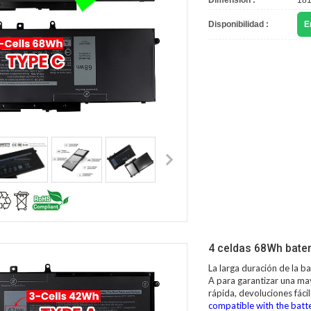
Dimensión :
181
Disponibilidad :
E
4 celdas 68Wh bater
La larga duración de la
ba
A para garantizar una may
rápida, devoluciones fác
compatible with the batte