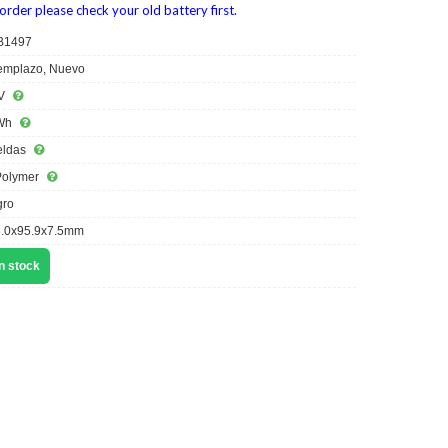
order please check your old battery first.
B1497
mplazo, Nuevo
V
Wh
eldas
Polymer
ro
.0x95.9x7.5mm
n stock