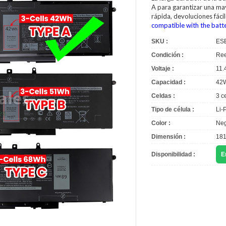
A para garantizar una may
rápida, devoluciones fác
compatible with the batt
SKU :
ES
Condición :
Ree
Voltaje :
11.
Capacidad :
42
Celdas :
3 c
Tipo de célula :
Li-
Color :
Neg
Dimensión :
181
Disponibilidad :
E