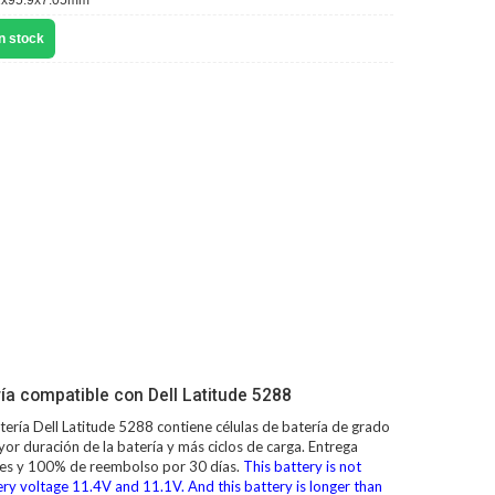
x95.9x7.05mm
n stock
ía compatible con Dell Latitude 5288
tería Dell Latitude 5288
contiene células de batería de grado
or duración de la batería y más ciclos de carga. Entrega
iles y 100% de reembolso por 30 días.
This battery is not
ry voltage 11.4V and 11.1V. And this battery is longer than