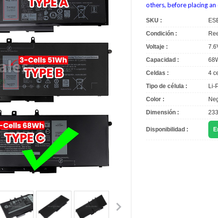
others, before placing an 
SKU :
ES
Condición :
Ree
Voltaje :
7.6
Capacidad :
68
Celdas :
4 c
Tipo de célula :
Li-
Color :
Neg
Dimensión :
233
Disponibilidad :
E