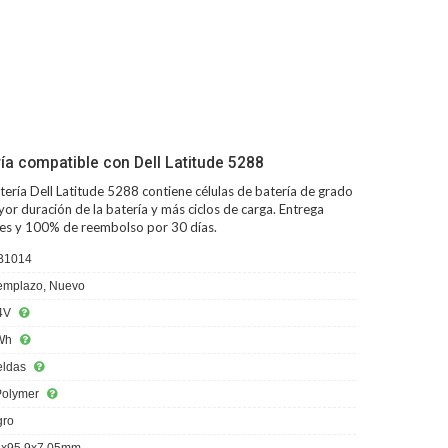
ía compatible con Dell Latitude 5288
tería Dell Latitude 5288
contiene células de batería de grado
or duración de la batería y más ciclos de carga. Entrega
iles y 100% de reembolso por 30 días.
B1014
mplazo, Nuevo
4V
Wh
eldas
Polymer
ro