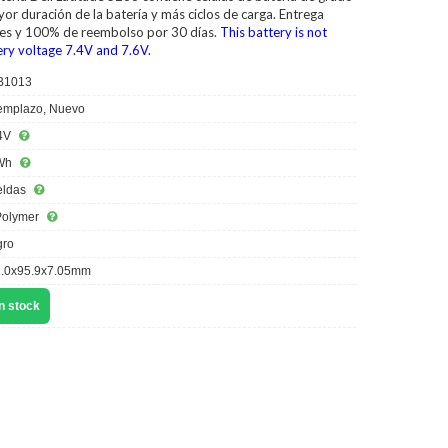
or duración de la batería y más ciclos de carga. Entrega
iles y 100% de reembolso por 30 días.
This battery is not
ery voltage 7.4V and 7.6V.
B1013
mplazo, Nuevo
4V
Wh
eldas
Polymer
ro
.0x95.9x7.05mm
n stock