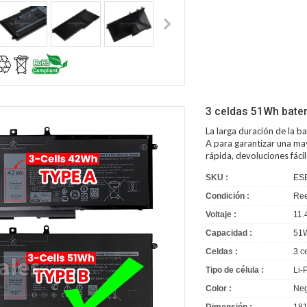
3 celdas 51Wh bater
La larga duración de la
ba
A para garantizar una may
rápida, devoluciones fác
SKU :
ES
Condición :
Ree
Voltaje :
11.
Capacidad :
51
Celdas :
3 c
Tipo de célula :
Li-
Color :
Neg