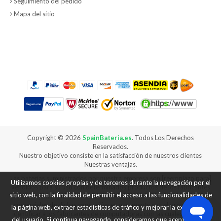
Seguimiento del pedido
Mapa del sitio
Copyright ©
2026
SpainBateria.es
. Todos Los Derechos
Reservados.
Nuestro objetivo consiste en la satisfacción de nuestros clientes
Nuestras ventajas.
Las baterías suministrados por nuestra empresa son [reemplazo para]
Utilizamos cookies propias y de terceros durante la navegación por el
vendidos para su uso con determinados productos de los fabricantes
sitio web, con la finalidad de permitir el acceso a las funcionalidades de
de ordenadores, y cualquier referencia a productos o marcas
comerciales de dichas compañías es puramente con el propósito de
la página web, extraer estadísticas de tráfico y mejorar la experiencia
identificar a los fabricantes de computadoras con las cuales nuestros
del usuario. Si continua navegando, consideramos que acepta su uso.