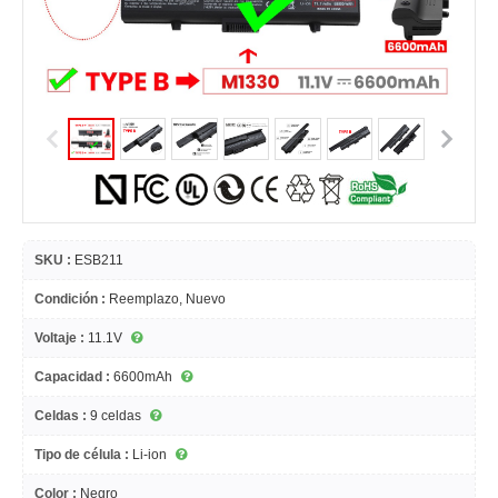
SKU :
ESB211
Condición :
Reemplazo, Nuevo
Voltaje :
11.1V
Capacidad :
6600mAh
Celdas :
9 celdas
Tipo de célula :
Li-ion
Color :
Negro