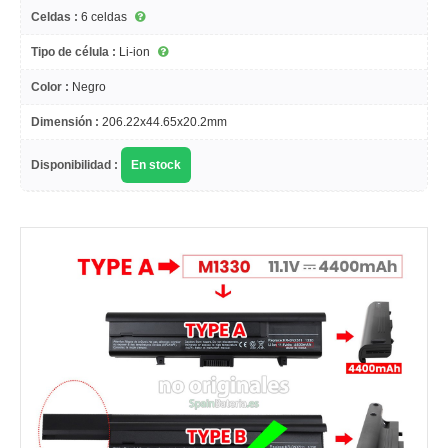
Celdas :
6 celdas
Tipo de célula :
Li-ion
Color :
Negro
Dimensión :
206.22x44.65x20.2mm
Disponibilidad :
En stock