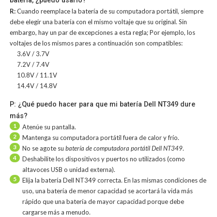
batería, ¿puedo usarlo?
R:
Cuando reemplace la batería de su computadora portátil, siempre
debe elegir una batería con el mismo voltaje que su original. Sin
embargo, hay un par de excepciones a esta regla; Por ejemplo, los
voltajes de los mismos pares a continuación son compatibles:
3.6V / 3.7V
7.2V / 7.4V
10.8V / 11.1V
14.4V / 14.8V
P: ¿Qué puedo hacer para que mi batería Dell NT349 dure
más?
1
Atenúe su pantalla.
2
Mantenga su computadora portátil fuera de calor y frío.
3
No se agote su
batería de computadora portátil Dell NT349
.
4
Deshabilite los dispositivos y puertos no utilizados (como
altavoces USB o unidad externa).
5
Elija la batería Dell NT349 correcta. En las mismas condiciones de
uso, una batería de menor capacidad se acortará la vida más
rápido que una batería de mayor capacidad porque debe
cargarse más a menudo.