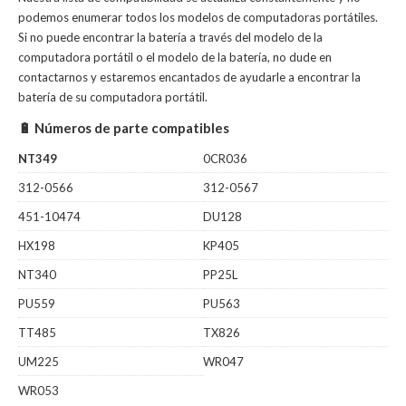
podemos enumerar todos los modelos de computadoras portátiles.
Si no puede encontrar la batería a través del modelo de la
computadora portátil o el modelo de la batería, no dude en
contactarnos y estaremos encantados de ayudarle a encontrar la
batería de su computadora portátil.
🔋 Números de parte compatibles
NT349
0CR036
312-0566
312-0567
451-10474
DU128
HX198
KP405
NT340
PP25L
PU559
PU563
TT485
TX826
UM225
WR047
WR053