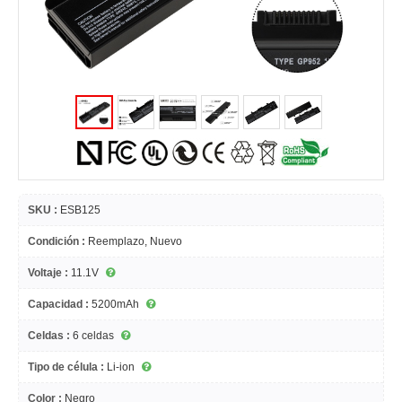
SKU :
ESB125
Condición :
Reemplazo, Nuevo
Voltaje :
11.1V
Capacidad :
5200mAh
Celdas :
6 celdas
Tipo de célula :
Li-ion
Color :
Negro