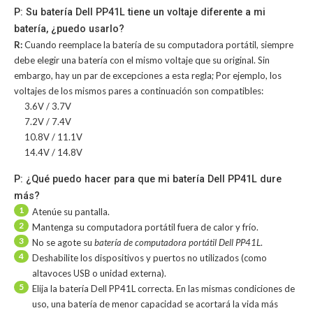
P: Su batería Dell PP41L tiene un voltaje diferente a mi
batería, ¿puedo usarlo?
R:
Cuando reemplace la batería de su computadora portátil, siempre
debe elegir una batería con el mismo voltaje que su original. Sin
embargo, hay un par de excepciones a esta regla; Por ejemplo, los
voltajes de los mismos pares a continuación son compatibles:
3.6V / 3.7V
7.2V / 7.4V
10.8V / 11.1V
14.4V / 14.8V
P: ¿Qué puedo hacer para que mi batería Dell PP41L dure
más?
1
Atenúe su pantalla.
2
Mantenga su computadora portátil fuera de calor y frío.
3
No se agote su
batería de computadora portátil Dell PP41L
.
4
Deshabilite los dispositivos y puertos no utilizados (como
altavoces USB o unidad externa).
5
Elija la batería Dell PP41L correcta. En las mismas condiciones de
uso, una batería de menor capacidad se acortará la vida más