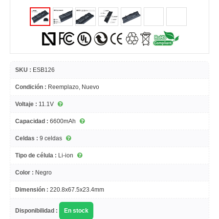
SKU :
ESB126
Condición :
Reemplazo, Nuevo
Voltaje :
11.1V
Capacidad :
6600mAh
Celdas :
9 celdas
Tipo de célula :
Li-ion
Color :
Negro
Dimensión :
220.8x67.5x23.4mm
Disponibilidad :
En stock