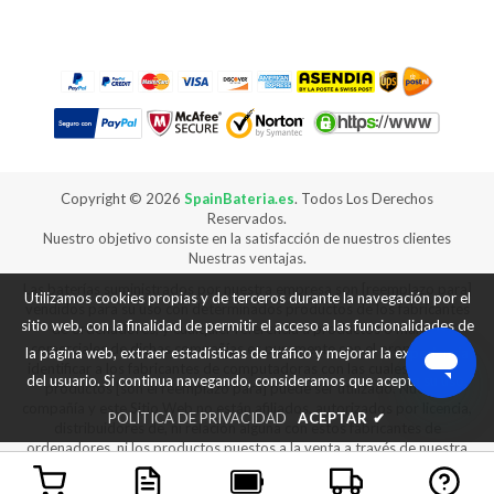
Copyright ©
2026
SpainBateria.es
. Todos Los Derechos
Reservados.
Nuestro objetivo consiste en la satisfacción de nuestros clientes
Nuestras ventajas.
Las baterías suministrados por nuestra empresa son [reemplazo para]
Utilizamos cookies propias y de terceros durante la navegación por el
vendidos para su uso con determinados productos de los fabricantes
sitio web, con la finalidad de permitir el acceso a las funcionalidades de
de ordenadores, y cualquier referencia a productos o marcas
comerciales de dichas compañías es puramente con el propósito de
la página web, extraer estadísticas de tráfico y mejorar la experiencia
identificar a los fabricantes de computadoras con las cuales nuestros
del usuario. Si continua navegando, consideramos que acepta su uso.
productos [son el reemplazo para] puede ser utilizado. Nuestra
compañía y este Sitio Web no están afiliados, autorizados por licencia,
POLÍTICA DE PRIVACIDAD
ACEPTAR
✔
distribuidores de, ni relación alguna con estos fabricantes de
ordenadores, ni los productos puestos a la venta a través de nuestra
web son fabricados ni vendidos con la autorización de los fabricantes
de los equipos con los que nuestros productos [son reemplazo para]