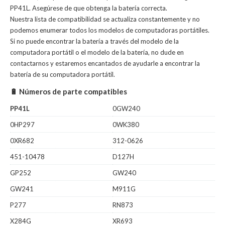
PP41L. Asegúrese de que obtenga la batería correcta.
Nuestra lista de compatibilidad se actualiza constantemente y no
podemos enumerar todos los modelos de computadoras portátiles.
Si no puede encontrar la batería a través del modelo de la
computadora portátil o el modelo de la batería, no dude en
contactarnos y estaremos encantados de ayudarle a encontrar la
batería de su computadora portátil.
🔋 Números de parte compatibles
PP41L
0GW240
0HP297
0WK380
0XR682
312-0626
451-10478
D127H
GP252
GW240
GW241
M911G
P277
RN873
X284G
XR693