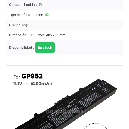
Celdas :
4 celdas
Tipo de célula :
Li-ion
Color :
Negro
Dimensión :
205.1x52.58x22.30mm
Disponibilidad :
En stock