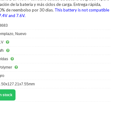
ción de la batería y más ciclos de carga. Entrega rápida,
00% de reembolso por 30 días.
This battery is not compatible
7.4V and 7.6V.
B683
mplazo, Nuevo
1V
Wh
eldas
Polymer
ro
.50x127.21x7.55mm
n stock