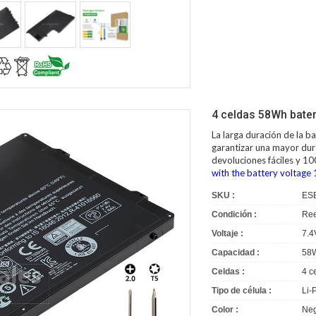
4 celdas 58Wh bater
La larga duración de la
ba
garantizar una mayor dura
devoluciones fáciles y 1
with the battery voltage
SKU :
ES
Condición :
Ree
Voltaje :
7.4
Capacidad :
58
Celdas :
4 c
Tipo de célula :
Li-
Color :
Neg