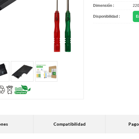
Dimensión :
220
Disponibilidad :
E
ones
Compatibilidad
Pago