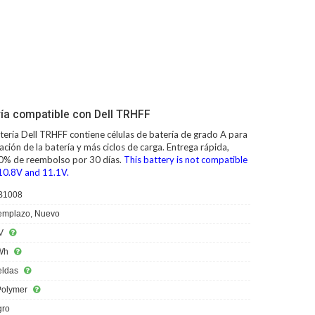
ía compatible con Dell TRHFF
tería Dell TRHFF
contiene células de batería de grado A para
ción de la batería y más ciclos de carga. Entrega rápida,
00% de reembolso por 30 días.
This battery is not compatible
 10.8V and 11.1V.
B1008
mplazo, Nuevo
V
Wh
eldas
Polymer
ro