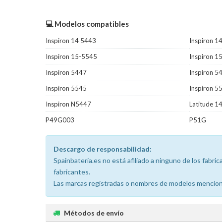
💻 Modelos compatibles
Inspiron 14 5443
Inspiron 1
Inspiron 15-5545
Inspiron 1
Inspiron 5447
Inspiron 5
Inspiron 5545
Inspiron 5
Inspiron N5447
Latitude 1
P49G003
P51G
Descargo de responsabilidad:
Spainbateria.es no está afiliado a ninguno de los fabr
fabricantes.
Las marcas registradas o nombres de modelos menciona
Métodos de envío