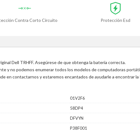
tección Contra Corto Circuito
Protección Esd
riginal Dell TRHFF. Asegúrese de que obtenga la batería correcta.
ente y no podemos enumerar todos los modelos de computadoras portátile
 dude en contactarnos y estaremos encantados de ayudarle a encontrar la 
01V2F6
58DP4
DFVYN
P38F001