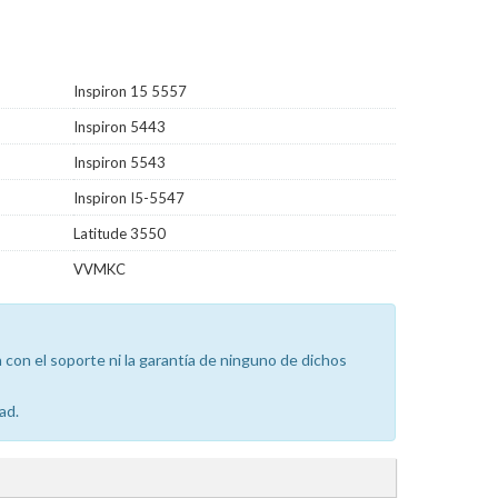
Inspiron 15 5557
Inspiron 5443
Inspiron 5543
Inspiron I5-5547
Latitude 3550
VVMKC
con el soporte ni la garantía de ninguno de dichos
ad.