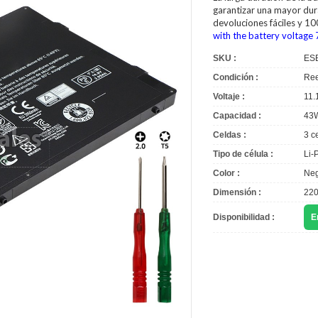
garantizar una mayor dura
devoluciones fáciles y 1
with the battery voltage 
SKU :
ES
Condición :
Ree
Voltaje :
11.
Capacidad :
43
Celdas :
3 c
Tipo de célula :
Li-
Color :
Neg
Dimensión :
220
Disponibilidad :
E