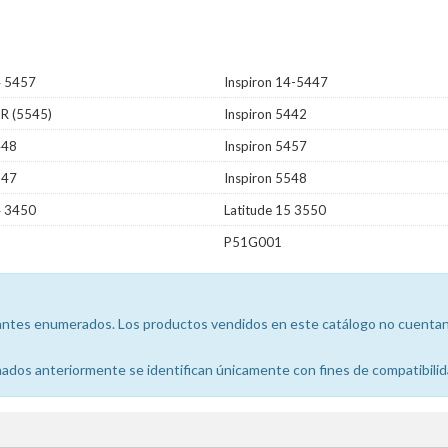
4 5457
Inspiron 14-5447
5R (5545)
Inspiron 5442
448
Inspiron 5457
547
Inspiron 5548
4 3450
Latitude 15 3550
P51G001
icantes enumerados. Los productos vendidos en este catálogo no cuentan 
dos anteriormente se identifican únicamente con fines de compatibilid