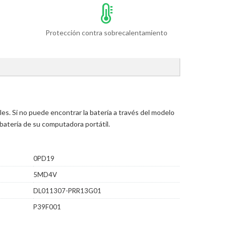
Protección contra sobrecalentamiento
s. Si no puede encontrar la batería a través del modelo
batería de su computadora portátil.
0PD19
5MD4V
DL011307-PRR13G01
P39F001