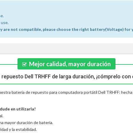
se.
 use.
ey are not compatible, please choose the right battery(Voltage) for 
Mejor calidad, mayor duración
e repuesto Dell TRHFF de larga duración, ¡cómprelo con 
nuestra batería de repuesto para computadora portátil Dell TRHFF: hecha d
dude en utilizarla!
l.
una mayor duración de batería.
dad y la estabilidad.