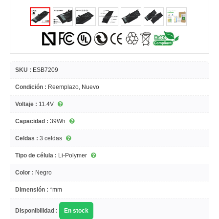
SKU :
ESB7209
Condición :
Reemplazo, Nuevo
Voltaje :
11.4V
Capacidad :
39Wh
Celdas :
3 celdas
Tipo de célula :
Li-Polymer
Color :
Negro
Dimensión :
*mm
Disponibilidad :
En stock