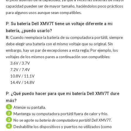
capacidad pueden ser de mayor tamaño, haciéndolos poco prácticos
para algunos usos aunque sean compatibles.
P: Su batería Dell XMV7T tiene un voltaje diferente a mi
batería, ¿puedo usarlo?
R:
Cuando reemplace la batería de su computadora portátil, siempre
debe elegir una batería con el mismo voltaje que su original. Sin
embargo, hay un par de excepciones a esta regla; Por ejemplo, los
voltajes de los mismos pares a continuación son compatibles:
3.6V / 3.7V
7.2V / 7.4V
10.8V / 11.1V
14.4V / 14.8V
P: ¿Qué puedo hacer para que mi batería Dell XMV7T dure
más?
1
Atenúe su pantalla.
2
Mantenga su computadora portátil fuera de calor y frío.
3
No se agote su
batería de computadora portátil Dell XMV7T
.
4
Deshabilite los dispositivos y puertos no utilizados (como