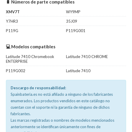
🔋 Números de parte compatibles
XMV7T
WY9MP
Y7HR3
35J09
P119G
P119G001
💻 Modelos compatibles
Latitude 7410 Chromebook
Latitude 7410 CHROME
ENTERPRISE
P119G002
Latitude 7410
Descargo de responsabilidad:
Spainbateria.es no está afiliado a ninguno de los fabricantes
enumerados. Los productos vendidos en este catálogo no
cuentan con el soporte ni la garantía de ninguno de dichos
fabricantes.
Las marcas registradas o nombres de modelos mencionados
anteriormente se identifican únicamente con fines de