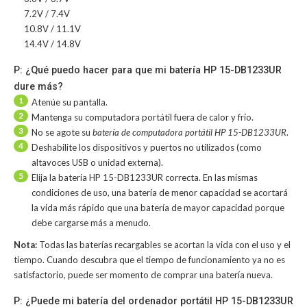
7.2V / 7.4V
10.8V / 11.1V
14.4V / 14.8V
P: ¿Qué puedo hacer para que mi batería HP 15-DB1233UR
dure más?
1
Atenúe su pantalla.
2
Mantenga su computadora portátil fuera de calor y frío.
3
No se agote su
batería de computadora portátil HP 15-DB1233UR
.
4
Deshabilite los dispositivos y puertos no utilizados (como
altavoces USB o unidad externa).
5
Elija la batería HP 15-DB1233UR correcta. En las mismas
condiciones de uso, una batería de menor capacidad se acortará
la vida más rápido que una batería de mayor capacidad porque
debe cargarse más a menudo.
Nota:
Todas las baterías recargables se acortan la vida con el uso y el
tiempo. Cuando descubra que el tiempo de funcionamiento ya no es
satisfactorio, puede ser momento de comprar una batería nueva.
P: ¿Puede mi batería del ordenador portátil HP 15-DB1233UR