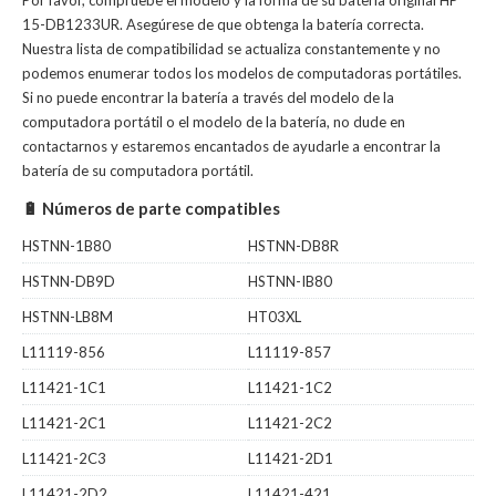
Por favor, compruebe el modelo y la forma de su batería original HP
15-DB1233UR. Asegúrese de que obtenga la batería correcta.
Nuestra lista de compatibilidad se actualiza constantemente y no
podemos enumerar todos los modelos de computadoras portátiles.
Si no puede encontrar la batería a través del modelo de la
computadora portátil o el modelo de la batería, no dude en
contactarnos y estaremos encantados de ayudarle a encontrar la
batería de su computadora portátil.
🔋 Números de parte compatibles
HSTNN-1B80
HSTNN-DB8R
HSTNN-DB9D
HSTNN-IB80
HSTNN-LB8M
HT03XL
L11119-856
L11119-857
L11421-1C1
L11421-1C2
L11421-2C1
L11421-2C2
L11421-2C3
L11421-2D1
L11421-2D2
L11421-421