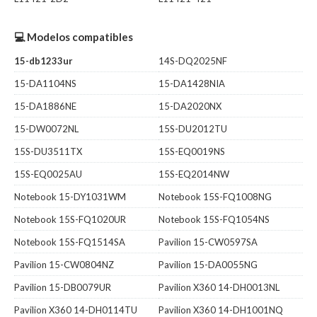
💻 Modelos compatibles
15-db1233ur
14S-DQ2025NF
15-DA1104NS
15-DA1428NIA
15-DA1886NE
15-DA2020NX
15-DW0072NL
15S-DU2012TU
15S-DU3511TX
15S-EQ0019NS
15S-EQ0025AU
15S-EQ2014NW
Notebook 15-DY1031WM
Notebook 15S-FQ1008NG
Notebook 15S-FQ1020UR
Notebook 15S-FQ1054NS
Notebook 15S-FQ1514SA
Pavilion 15-CW0597SA
Pavilion 15-CW0804NZ
Pavilion 15-DA0055NG
Pavilion 15-DB0079UR
Pavilion X360 14-DH0013NL
Pavilion X360 14-DH0114TU
Pavilion X360 14-DH1001NQ