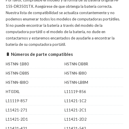
Por favor, compruebe el modelo y la forma de su batería original HP
15S-DR3501TX. Asegúrese de que obtenga la batería correcta.
Nuestra lista de compatibilidad se actualiza constantemente y no
podemos enumerar todos los modelos de computadoras portátiles.
Si no puede encontrar la batería a través del modelo de la
computadora portátil o el modelo de la batería, no dude en
contactarnos y estaremos encantados de ayudarle a encontrar la
batería de su computadora portátil.
🔋 Números de parte compatibles
HSTNN-1B80
HSTNN-DB8R
HSTNN-DB8S
HSTNN-IB80
HSTNN-IB8O
HSTNN-LB8M
HT03XL
L11119-856
L11119-857
L11421-1C2
L11421-271
L11421-2C1
L11421-2D1
L11421-2D2
L11421-421
L11421-542