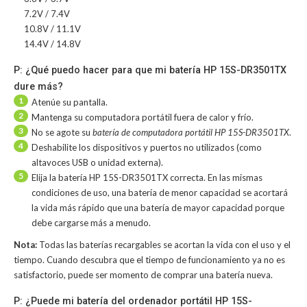
7.2V / 7.4V
10.8V / 11.1V
14.4V / 14.8V
P: ¿Qué puedo hacer para que mi batería HP 15S-DR3501TX
dure más?
1
Atenúe su pantalla.
2
Mantenga su computadora portátil fuera de calor y frío.
3
No se agote su
batería de computadora portátil HP 15S-DR3501TX
.
4
Deshabilite los dispositivos y puertos no utilizados (como
altavoces USB o unidad externa).
5
Elija la batería HP 15S-DR3501TX correcta. En las mismas
condiciones de uso, una batería de menor capacidad se acortará
la vida más rápido que una batería de mayor capacidad porque
debe cargarse más a menudo.
Nota:
Todas las baterías recargables se acortan la vida con el uso y el
tiempo. Cuando descubra que el tiempo de funcionamiento ya no es
satisfactorio, puede ser momento de comprar una batería nueva.
P: ¿Puede mi batería del ordenador portátil HP 15S-