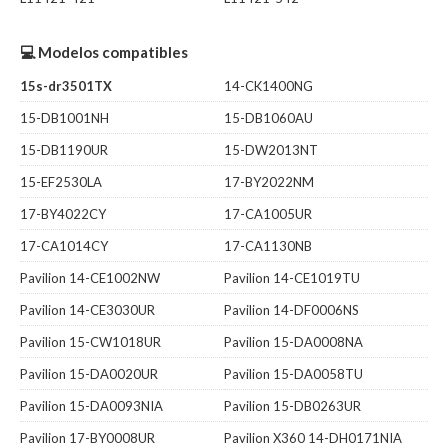
💻 Modelos compatibles
15s-dr3501TX
14-CK1400NG
15-DB1001NH
15-DB1060AU
15-DB1190UR
15-DW2013NT
15-EF2530LA
17-BY2022NM
17-BY4022CY
17-CA1005UR
17-CA1014CY
17-CA1130NB
Pavilion 14-CE1002NW
Pavilion 14-CE1019TU
Pavilion 14-CE3030UR
Pavilion 14-DF0006NS
Pavilion 15-CW1018UR
Pavilion 15-DA0008NA
Pavilion 15-DA0020UR
Pavilion 15-DA0058TU
Pavilion 15-DA0093NIA
Pavilion 15-DB0263UR
Pavilion 17-BY0008UR
Pavilion X360 14-DH0171NIA