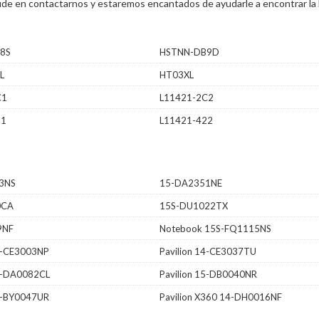
 dude en contactarnos y estaremos encantados de ayudarle a encontrar la 
8S
HSTNN-DB9D
L
HT03XL
C1
L11421-2C2
21
L11421-422
3NS
15-DA2351NE
0CA
15S-DU1022TX
9NF
Notebook 15S-FQ1115NS
14-CE3003NP
Pavilion 14-CE3037TU
15-DA0082CL
Pavilion 15-DB0040NR
17-BY0047UR
Pavilion X360 14-DH0016NF