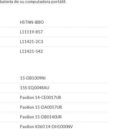
batería de su computadora portátil.
HSTNN-IB8O
L11119-857
L11421-2C3
L11421-542
15-DB1009NI
15S-EQ0048AU
Pavilion 14-CE0017UR
Pavilion 15-DA0057UR
Pavilion 15-DB0140UR
Pavilion X360 14-DH1000NV