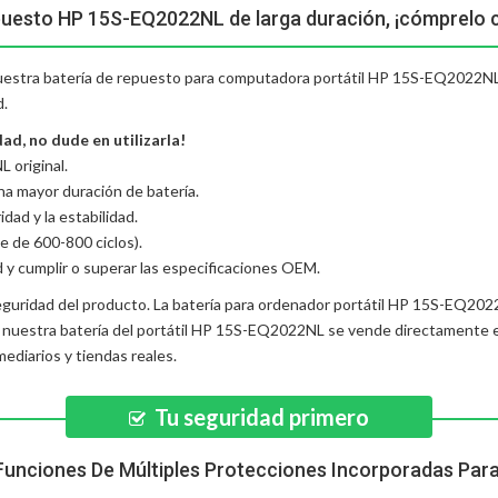
puesto HP 15S-EQ2022NL de larga duración, ¡cómprelo 
 nuestra batería de repuesto para computadora portátil HP 15S-EQ2022NL:
d.
d, no dude en utilizarla!
 original.
una mayor duración de batería.
dad y la estabilidad.
e de 600-800 ciclos).
d y cumplir o superar las especificaciones OEM.
eguridad del producto. La
batería para ordenador portátil HP 15S-EQ20
, nuestra
batería del portátil HP 15S-EQ2022NL
se vende directamente en
diarios y tiendas reales.
Tu seguridad primero
Funciones De Múltiples Protecciones Incorporadas Par