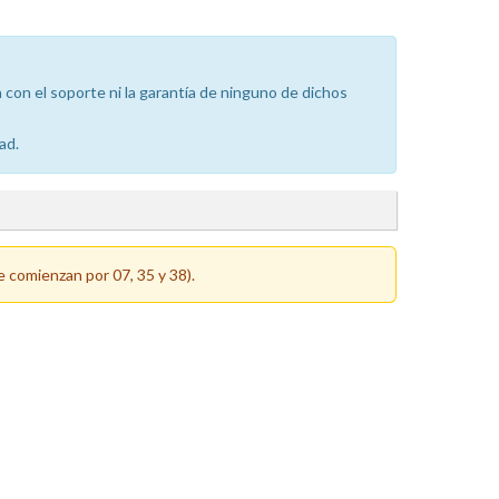
con el soporte ni la garantía de ninguno de dichos
ad.
e comienzan por 07, 35 y 38).