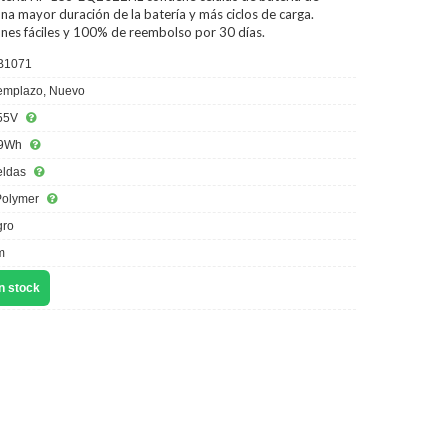
na mayor duración de la batería y más ciclos de carga.
ones fáciles y 100% de reembolso por 30 días.
B1071
mplazo, Nuevo
55V
9Wh
eldas
Polymer
ro
m
n stock