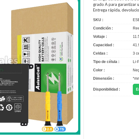
grado A para garantizar u
Entrega rápida, devoluci
SKU :
ES
Condición :
Ree
Voltaje :
11.
Capacidad :
41.
Celdas :
3 c
Tipo de célula :
Li-
Color :
Neg
Dimensión :
*m
Disponibilidad :
E