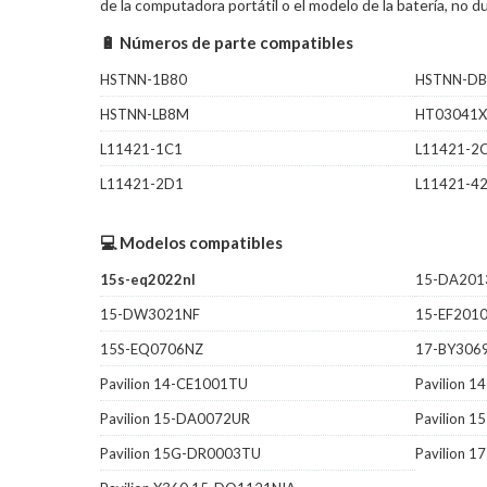
de la computadora portátil o el modelo de la batería, no
🔋 Números de parte compatibles
HSTNN-1B80
HSTNN-DB
HSTNN-LB8M
HT03041X
L11421-1C1
L11421-2
L11421-2D1
L11421-4
💻 Modelos compatibles
15s-eq2022nl
15-DA201
15-DW3021NF
15-EF201
15S-EQ0706NZ
17-BY306
Pavilion 14-CE1001TU
Pavilion 
Pavilion 15-DA0072UR
Pavilion 
Pavilion 15G-DR0003TU
Pavilion 