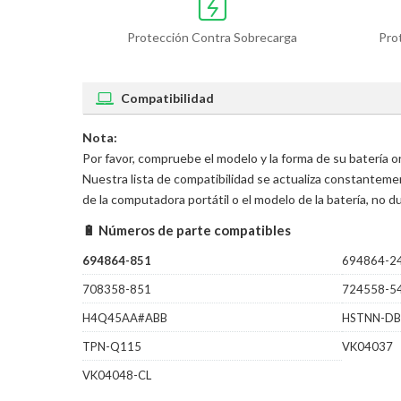
Protección Contra Sobrecarga
Pro
Compatibilidad
Nota:
Por favor, compruebe el modelo y la forma de su batería 
Nuestra lista de compatibilidad se actualiza constantem
de la computadora portátil o el modelo de la batería, no
🔋 Números de parte compatibles
694864-851
694864-2
708358-851
724558-5
H4Q45AA#ABB
HSTNN-D
TPN-Q115
VK04037
VK04048-CL