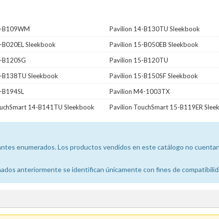
14-B109WM
Pavilion 14-B130TU Sleekbook
5-B020EL Sleekbook
Pavilion 15-B050EB Sleekbook
15-B120SG
Pavilion 15-B120TU
15-B138TU Sleekbook
Pavilion 15-B150SF Sleekbook
5-B194SL
Pavilion M4-1003TX
TouchSmart 14-B141TU Sleekbook
Pavilion TouchSmart 15-B119ER Slee
icantes enumerados. Los productos vendidos en este catálogo no cuentan 
dos anteriormente se identifican únicamente con fines de compatibilid