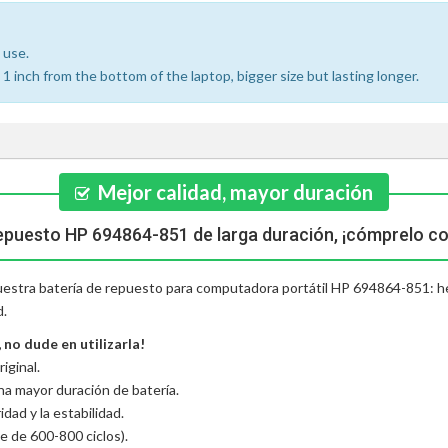
 use.
 inch from the bottom of the laptop, bigger size but lasting longer.
Mejor calidad, mayor duración
repuesto HP 694864-851 de larga duración, ¡cómprelo co
nuestra batería de repuesto para computadora portátil HP 694864-851: he
d.
no dude en utilizarla!
iginal.
una mayor duración de batería.
dad y la estabilidad.
e de 600-800 ciclos).