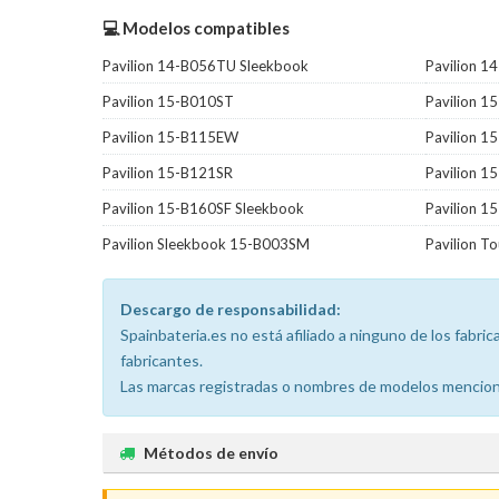
💻 Modelos compatibles
Pavilion 14-B056TU Sleekbook
Pavilion 
Pavilion 15-B010ST
Pavilion 1
Pavilion 15-B115EW
Pavilion 
Pavilion 15-B121SR
Pavilion 
Pavilion 15-B160SF Sleekbook
Pavilion 1
Pavilion Sleekbook 15-B003SM
Pavilion 
Descargo de responsabilidad:
Spainbateria.es no está afiliado a ninguno de los fabr
fabricantes.
Las marcas registradas o nombres de modelos menciona
Métodos de envío