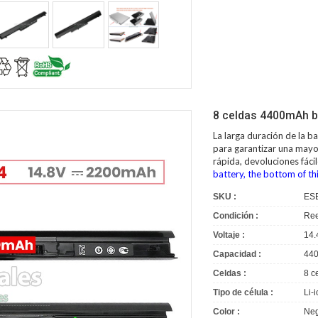
8 celdas 4400mAh b
La larga duración de la
ba
para garantizar una mayor
rápida, devoluciones fác
battery, the bottom of thi
SKU :
ES
Condición :
Ree
Voltaje :
14.
Capacidad :
44
Celdas :
8 c
Tipo de célula :
Li-
Color :
Neg