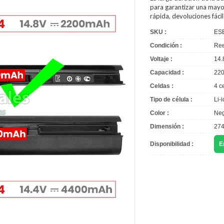
para garantizar una mayor
rápida, devoluciones fác
SKU :
ES
Condición :
Ree
Voltaje :
14.
Capacidad :
22
Celdas :
4 c
Tipo de célula :
Li-
Color :
Neg
Dimensión :
274
Disponibilidad :
E