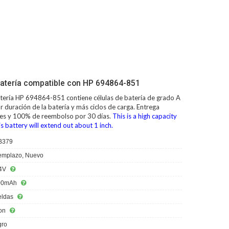
atería compatible con HP 694864-851
tería HP 694864-851
contiene células de batería de grado A
 duración de la batería y más ciclos de carga. Entrega
iles y 100% de reembolso por 30 días.
This is a high capacity
s battery will extend out about 1 inch.
B379
mplazo, Nuevo
4V
00mAh
eldas
ion
ro