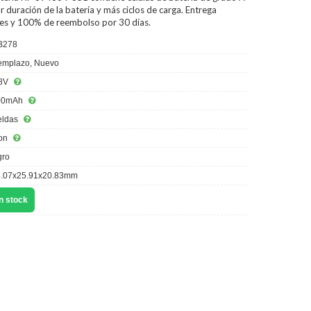
 duración de la batería y más ciclos de carga. Entrega
iles y 100% de reembolso por 30 días.
B278
mplazo, Nuevo
8V
00mAh
eldas
ion
ro
.07x25.91x20.83mm
n stock