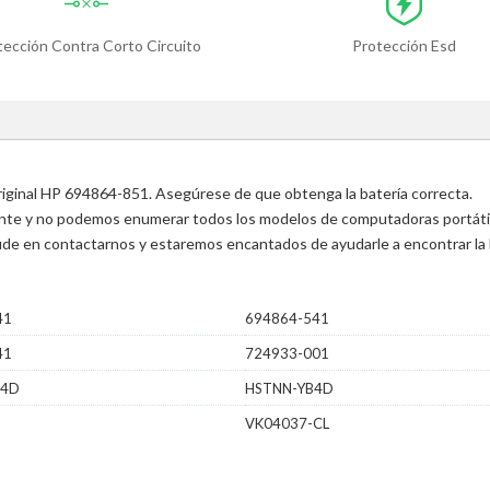
tección Contra Corto Circuito
Protección Esd
original HP 694864-851. Asegúrese de que obtenga la batería correcta.
ente y no podemos enumerar todos los modelos de computadoras portátile
 dude en contactarnos y estaremos encantados de ayudarle a encontrar la 
41
694864-541
41
724933-001
B4D
HSTNN-YB4D
VK04037-CL