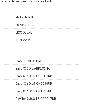
batería de su computadora portátil.
HSTNN-LB7U
L09049-1B2
LK03055XL
TPN-W127
Envy 17-AE051SA
Envy X360 15-BP101NK
Envy X360 15-CN0002NP
Envy X360 15-CN0036UR
Envy X360 15-CN1015NL
Pavilion X360 15-CR0017NR