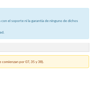
con el soporte ni la garantía de ninguno de dichos
ad.
e comienzan por 07, 35 y 38).