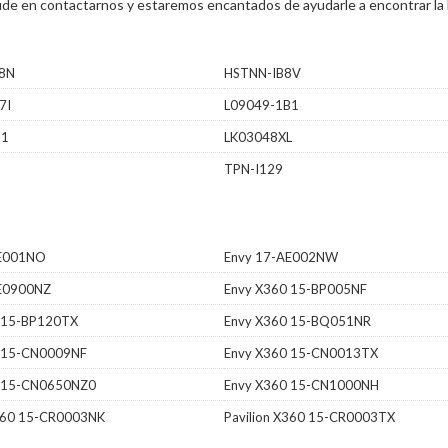
 dude en contactarnos y estaremos encantados de ayudarle a encontrar la 
8N
HSTNN-IB8V
7I
L09049-1B1
B1
LK03048XL
TPN-I129
AE001NO
Envy 17-AE002NW
E0900NZ
Envy X360 15-BP005NF
 15-BP120TX
Envy X360 15-BQ051NR
 15-CN0009NF
Envy X360 15-CN0013TX
0 15-CN0650NZ0
Envy X360 15-CN1000NH
X360 15-CR0003NK
Pavilion X360 15-CR0003TX