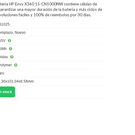
tería HP Envy X360 15-CN1000NW
contiene células de
arantizar una mayor duración de la batería y más ciclos de
evoluciones fáciles y 100% de reembolso por 30 días.
B1025
mplazo, Nuevo
55V
5Wh
eldas
Polymer
ro
.30x101.04x6.58mm
n stock