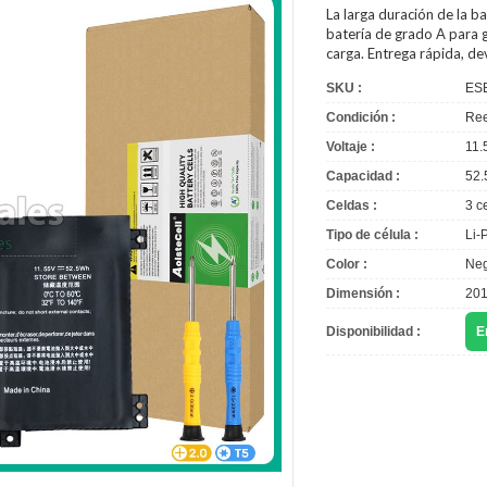
La larga duración de la
ba
batería de grado A para g
carga. Entrega rápida, d
SKU :
ES
Condición :
Ree
Voltaje :
11.
Capacidad :
52.
Celdas :
3 c
Tipo de célula :
Li-
Color :
Neg
Dimensión :
201
Disponibilidad :
E