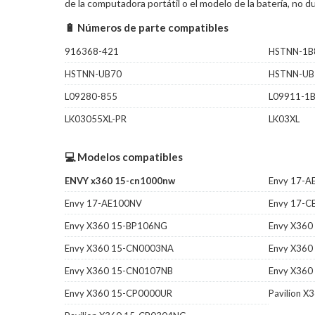
de la computadora portátil o el modelo de la batería, no
🔋 Números de parte compatibles
916368-421
HSTNN-1B
HSTNN-UB70
HSTNN-UB
L09280-855
L09911-1
LK03055XL-PR
LK03XL
💻 Modelos compatibles
ENVY x360 15-cn1000nw
Envy 17-
Envy 17-AE100NV
Envy 17-C
Envy X360 15-BP106NG
Envy X360
Envy X360 15-CN0003NA
Envy X360
Envy X360 15-CN0107NB
Envy X36
Envy X360 15-CP0000UR
Pavilion 