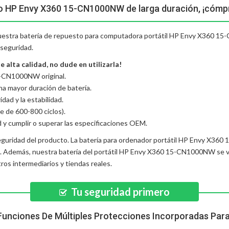
to HP Envy X360 15-CN1000NW de larga duración, ¡cómpr
 nuestra batería de repuesto para computadora portátil HP Envy X360 15
 seguridad.
lta calidad, no dude en utilizarla!
5-CN1000NW original.
una mayor duración de batería.
dad y la estabilidad.
e de 600-800 ciclos).
d y cumplir o superar las especificaciones OEM.
eguridad del producto. La
batería para ordenador portátil HP Envy X3
d. Además, nuestra
batería del portátil HP Envy X360 15-CN1000NW
se v
os intermediarios y tiendas reales.
Tu seguridad primero
Funciones De Múltiples Protecciones Incorporadas Par