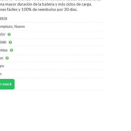
na mayor duración de la batería y más ciclos de carga.
ones fáciles y 100% de reembolso por 30 días.
B928
mplazo, Nuevo
55V
6Wh
eldas
ion
ro
m
n stock