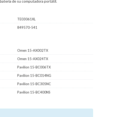
batería de su computadora portátil.
TE03061XL
849570-541
Omen 15-AX002TX
Omen 15-AX024TX
Pavilion 15-BC006TX
Pavilion 15-BC014NG
Pavilion 15-BC305NC
Pavilion 15-BC400NS