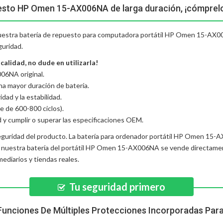
esto HP Omen 15-AX006NA de larga duración, ¡cómprel
 nuestra batería de repuesto para computadora portátil HP Omen 15-AX006
guridad.
lidad, no dude en utilizarla!
06NA original.
una mayor duración de batería.
dad y la estabilidad.
e de 600-800 ciclos).
d y cumplir o superar las especificaciones OEM.
eguridad del producto. La
batería para ordenador portátil HP Omen 15
, nuestra
batería del portátil HP Omen 15-AX006NA
se vende directamen
diarios y tiendas reales.
Tu seguridad primero
Funciones De Múltiples Protecciones Incorporadas Par