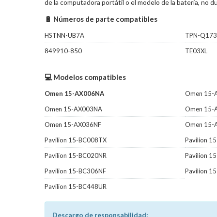
de la computadora portátil o el modelo de la batería, no
🔋 Números de parte compatibles
HSTNN-UB7A
TPN-Q173
849910-850
TE03XL
💻 Modelos compatibles
Omen 15-AX006NA
Omen 15-
Omen 15-AX003NA
Omen 15-
Omen 15-AX036NF
Omen 15-
Pavilion 15-BC008TX
Pavilion 
Pavilion 15-BC020NR
Pavilion 
Pavilion 15-BC306NF
Pavilion 
Pavilion 15-BC448UR
Descargo de responsabilidad: