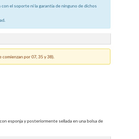
con el soporte ni la garantía de ninguno de dichos
ad.
e comienzan por 07, 35 y 38).
 con esponja y posteriormente sellada en una bolsa de