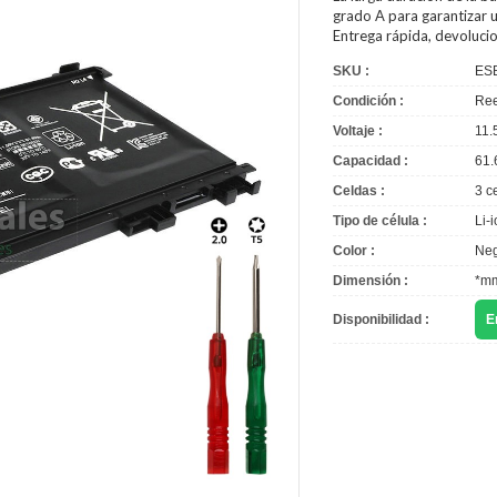
grado A para garantizar u
Entrega rápida, devoluci
SKU :
ES
Condición :
Ree
Voltaje :
11.
Capacidad :
61.
Celdas :
3 c
Tipo de célula :
Li-
Color :
Neg
Dimensión :
*m
Disponibilidad :
E