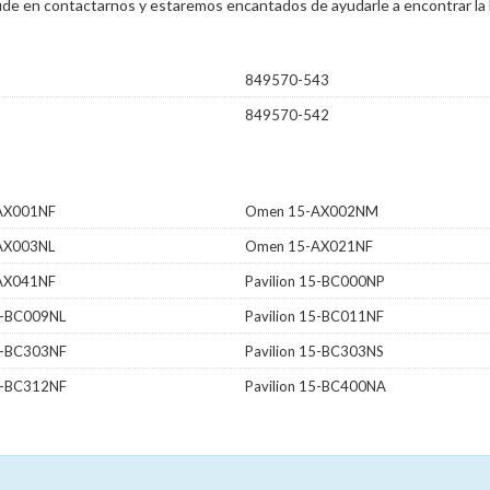
 dude en contactarnos y estaremos encantados de ayudarle a encontrar la 
849570-543
849570-542
AX001NF
Omen 15-AX002NM
AX003NL
Omen 15-AX021NF
AX041NF
Pavilion 15-BC000NP
15-BC009NL
Pavilion 15-BC011NF
15-BC303NF
Pavilion 15-BC303NS
15-BC312NF
Pavilion 15-BC400NA