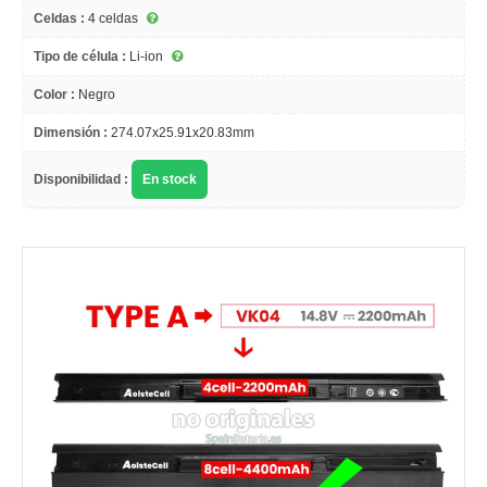
Celdas :
4 celdas
Tipo de célula :
Li-ion
Color :
Negro
Dimensión :
274.07x25.91x20.83mm
Disponibilidad :
En stock