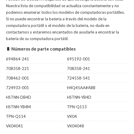
Nuestra lista de compatibilidad se actualiza constantemente y no
podemos enumerar todos los modelos de computadoras portátiles.
Si no puede encontrar la batería a través del modelo de la
computadora portátil o el modelo de la batería, no dude en
contactarnos y estaremos encantados de ayudarle a encontrar la
batería de su computadora portátil.
🔋 Números de parte compatibles
694864-241
695192-001
708358-221
708358-241
708462-001
724558-541
724933-001
H4Q45AA#ABB
HSTNN-DB4D
HSTNN-YB4D
HSTNN-YB4M
TPN-Q113
TPN-Q114
VK04
VK04041
VK04048