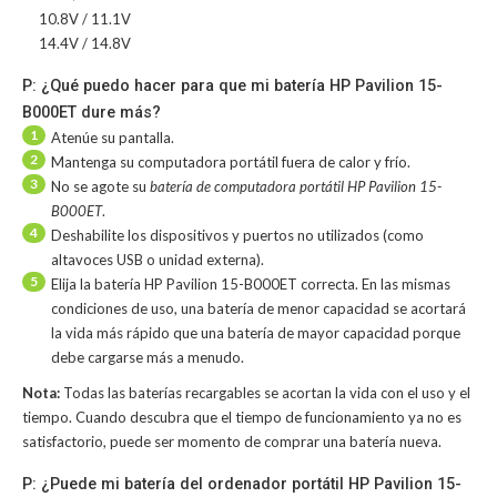
10.8V / 11.1V
14.4V / 14.8V
P: ¿Qué puedo hacer para que mi batería HP Pavilion 15-
B000ET dure más?
1
Atenúe su pantalla.
2
Mantenga su computadora portátil fuera de calor y frío.
3
No se agote su
batería de computadora portátil HP Pavilion 15-
B000ET
.
4
Deshabilite los dispositivos y puertos no utilizados (como
altavoces USB o unidad externa).
5
Elija la batería HP Pavilion 15-B000ET correcta. En las mismas
condiciones de uso, una batería de menor capacidad se acortará
la vida más rápido que una batería de mayor capacidad porque
debe cargarse más a menudo.
Nota:
Todas las baterías recargables se acortan la vida con el uso y el
tiempo. Cuando descubra que el tiempo de funcionamiento ya no es
satisfactorio, puede ser momento de comprar una batería nueva.
P: ¿Puede mi batería del ordenador portátil HP Pavilion 15-