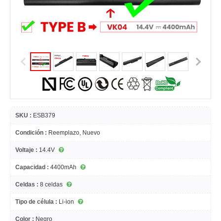
SKU :
ESB379
Condición :
Reemplazo, Nuevo
Voltaje :
14.4V
Capacidad :
4400mAh
Celdas :
8 celdas
Tipo de célula :
Li-ion
Color :
Negro