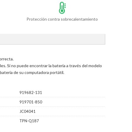
Protección contra sobrecalentamiento
orrecta.
s. Si no puede encontrar la batería a través del modelo
batería de su computadora portátil.
919682-131
919701-850
JC04041
TPN-Q187