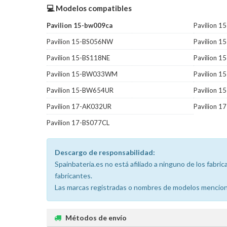
💻 Modelos compatibles
Pavilion 15-bw009ca
Pavilion 1
Pavilion 15-BS056NW
Pavilion 1
Pavilion 15-BS118NE
Pavilion 
Pavilion 15-BW033WM
Pavilion 
Pavilion 15-BW654UR
Pavilion 
Pavilion 17-AK032UR
Pavilion 1
Pavilion 17-BS077CL
Descargo de responsabilidad:
Spainbateria.es no está afiliado a ninguno de los fabr
fabricantes.
Las marcas registradas o nombres de modelos menciona
Métodos de envío