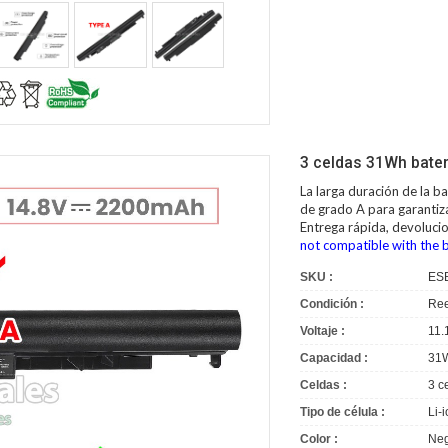
3 celdas 31Wh bate
La larga duración de la
ba
de grado A para garantiza
Entrega rápida, devoluci
not compatible with the 
SKU :
ES
Condición :
Ree
Voltaje :
11.
Capacidad :
31
Celdas :
3 c
Tipo de célula :
Li-
Color :
Neg