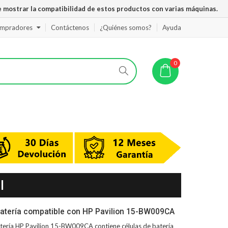
 mostrar la compatibilidad de estos productos con varias máquinas.
ompradores
Contáctenos
¿Quiénes somos?
Ayuda
0
l
atería compatible con HP Pavilion 15-BW009CA
tería HP Pavilion 15-BW009CA
contiene células de batería