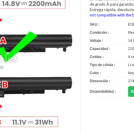
de grado A para garantiza
Entrega rápida, devoluci
not compatible with the 
SKU :
ES
Condición :
Ree
Voltaje :
14.
Capacidad :
22
Celdas :
4 c
Tipo de célula :
Li-
Color :
Neg
Dimensión :
274
Disponibilidad :
E