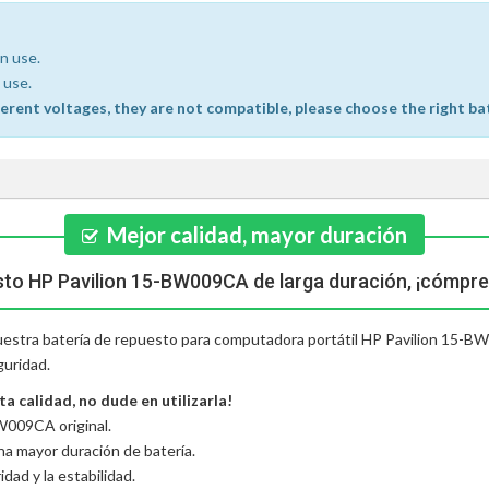
n use.
 use.
ferent voltages, they are not compatible, please choose the right ba
Mejor calidad, mayor duración
sto HP Pavilion 15-BW009CA de larga duración, ¡cómpre
 nuestra batería de repuesto para computadora portátil HP Pavilion 15-BW
guridad.
 calidad, no dude en utilizarla!
W009CA original.
una mayor duración de batería.
dad y la estabilidad.