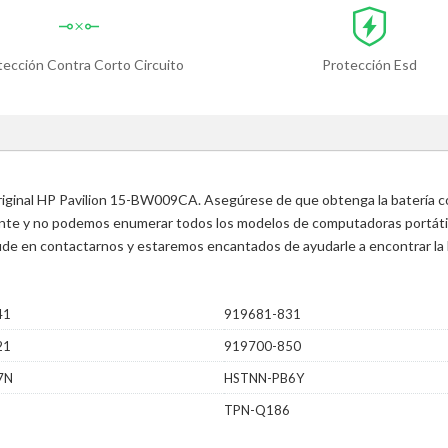
tección Contra Corto Circuito
Protección Esd
original HP Pavilion 15-BW009CA. Asegúrese de que obtenga la batería c
ente y no podemos enumerar todos los modelos de computadoras portátile
 dude en contactarnos y estaremos encantados de ayudarle a encontrar la 
41
919681-831
21
919700-850
7N
HSTNN-PB6Y
TPN-Q186