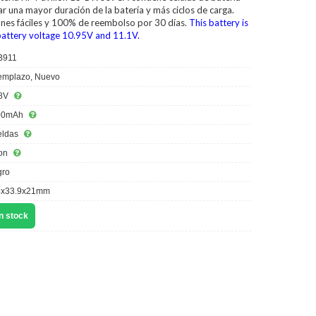
r una mayor duración de la batería y más ciclos de carga.
ones fáciles y 100% de reembolso por 30 días.
This battery is
battery voltage 10.95V and 11.1V.
B911
mplazo, Nuevo
8V
00mAh
eldas
ion
ro
x33.9x21mm
n stock