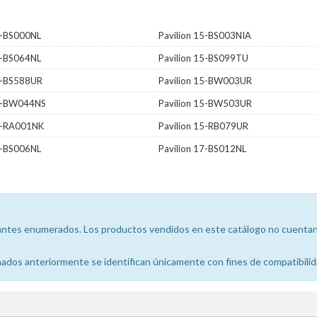
5-BS000NL
Pavilion 15-BS003NIA
5-BS064NL
Pavilion 15-BS099TU
15-BS588UR
Pavilion 15-BW003UR
15-BW044NS
Pavilion 15-BW503UR
15-RA001NK
Pavilion 15-RB079UR
7-BS006NL
Pavilion 17-BS012NL
icantes enumerados. Los productos vendidos en este catálogo no cuentan 
dos anteriormente se identifican únicamente con fines de compatibilid