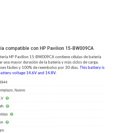
ría compatible con HP Pavilion 15-BW009CA
tería HP Pavilion 15-BW009CA
contiene células de batería
r una mayor duración de la batería y más ciclos de carga.
ones fáciles y 100% de reembolso por 30 días.
This battery is
battery voltage 14.6V and 14.8V.
B944
mplazo, Nuevo
1V
Wh
eldas
ion
ro