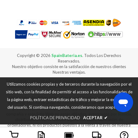
Copyright ©
2026
SpainBateria.es
. Todos Los Derechos
Reservados.
Nuestro objetivo consiste en la satisfacción de nuestros clientes
Nuestras ventajas.
Las baterías suministrados por nuestra empresa son [reemplazo para]
Utilizamos cookies propias y de terceros durante la navegación por el
vendidos para su uso con determinados productos de los fabricantes
de ordenadores, y cualquier referencia a productos o marcas
sitio web, con la finalidad de permitir el acceso a las funcionalidades de
comerciales de dichas compañías es puramente con el propósito de
la página web, extraer estadísticas de tráfico y mejorar la experiencia
identificar a los fabricantes de computadoras con las cuales nuestros
del usuario. Si continua navegando, consideramos que acepta su uso.
productos [son el reemplazo para] puede ser utilizado. Nuestra
compañía y este Sitio Web no están afiliados, autorizados por licencia,
POLÍTICA DE PRIVACIDAD
ACEPTAR
✔
distribuidores de, ni relación alguna con estos fabricantes de
ordenadores, ni los productos puestos a la venta a través de nuestra
web son fabricados ni vendidos con la autorización de los fabricantes
de los equipos con los que nuestros productos [son reemplazo para]