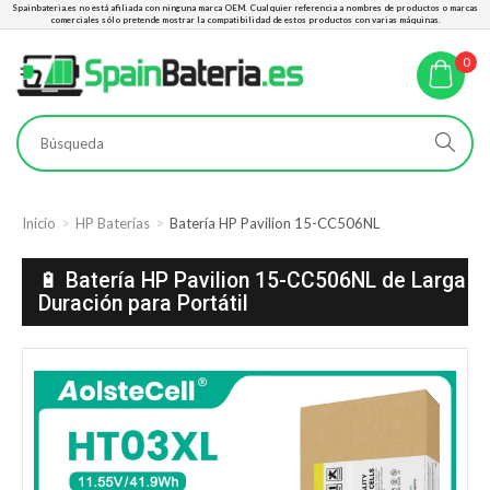
Spainbateria.es no está afiliada con ninguna marca OEM. Cualquier referencia a nombres de productos o marcas
comerciales sólo pretende mostrar la compatibilidad de estos productos con varias máquinas.
0
Inicio
HP Baterías
Batería HP Pavilion 15-CC506NL
🔋 Batería HP Pavilion 15-CC506NL de Larga
Duración para Portátil