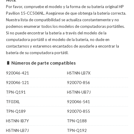
Nota:
Por favor, compruebe el modelo y la forma de su batería original HP
Pavilion 15-CC506NL. Asegúrese de que obtenga la batería correcta.
Nuestra lista de compatibilidad se actualiza constantemente y no
podemos enumerar todos los modelos de computadoras portátiles.
Si no puede encontrar la batería a través del modelo de la
computadora portátil o el modelo de la batería, no dude en
contactarnos y estaremos encantados de ayudarle a encontrar la
batería de su computadora portátil.
🔋 Números de parte compatibles
920046-421
HSTNN-LB7X
920046-121
920070-856
TPN-Q191
HSTNN-UB7J
TF03XL
920046-541
TPN-Q189
920070-855
HSTNN-IB7Y
TPN-Q188
HSTNN-LB7J
TPN-Q192