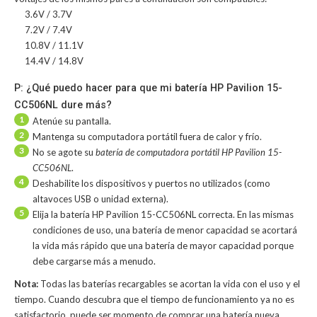
3.6V / 3.7V
7.2V / 7.4V
10.8V / 11.1V
14.4V / 14.8V
P: ¿Qué puedo hacer para que mi batería HP Pavilion 15-
CC506NL dure más?
1
Atenúe su pantalla.
2
Mantenga su computadora portátil fuera de calor y frío.
3
No se agote su
batería de computadora portátil HP Pavilion 15-
CC506NL
.
4
Deshabilite los dispositivos y puertos no utilizados (como
altavoces USB o unidad externa).
5
Elija la batería HP Pavilion 15-CC506NL correcta. En las mismas
condiciones de uso, una batería de menor capacidad se acortará
la vida más rápido que una batería de mayor capacidad porque
debe cargarse más a menudo.
Nota:
Todas las baterías recargables se acortan la vida con el uso y el
tiempo. Cuando descubra que el tiempo de funcionamiento ya no es
satisfactorio, puede ser momento de comprar una batería nueva.