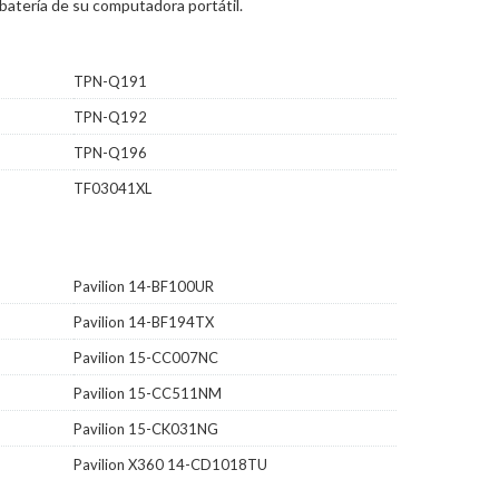
batería de su computadora portátil.
TPN-Q191
TPN-Q192
TPN-Q196
TF03041XL
Pavilion 14-BF100UR
Pavilion 14-BF194TX
Pavilion 15-CC007NC
Pavilion 15-CC511NM
Pavilion 15-CK031NG
Pavilion X360 14-CD1018TU