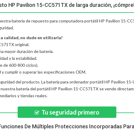
sto HP Pavilion 15-CC571TX de larga duración, ¡cómpre
nuestra batería de repuesto para computadora portátil HP Pavilion 15-CC
guridad.
 calidad, no dude en utilizarla!
C571TX original.
una mayor duración de batería.
dad y la estabilidad.
e de 600-800 ciclos).
d y cumplir o superar las especificaciones OEM.
eguridad del producto. La
batería para ordenador portátil HP Pavilion 1
, nuestra
batería del portátil HP Pavilion 15-CC571TX
se vende directame
diarios y tiendas reales.
Tu seguridad primero
Funciones De Múltiples Protecciones Incorporadas Par