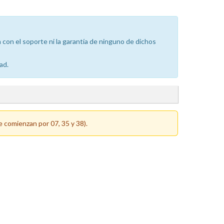
con el soporte ni la garantía de ninguno de dichos
ad.
e comienzan por 07, 35 y 38).