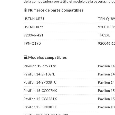
de la computadora portátil o el modelo de la batería, no
🔋 Números de parte compatibles
HSTNN-UB7J
TPN-Q189
HSTNN-IB7Y
920070-8
920046-421
TF03XL
TPN-Q190
920046-1
💻 Modelos compatibles
Pavilion 15-cc571tx
Pavilion 
Pavilion 14-BF102NJ
Pavilion 
Pavilion 14-BP008TU
Pavilion 
Pavilion 15-CC007NX
Pavilion 
Pavilion 15-CC626TX
Pavilion 
Pavilion 15-CK038TX
Pavilion 