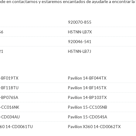
 dude en contactarnos y estaremos encantados de ayudarle a encontrar la 
920070-855
56
HSTNN-LB7X
920046-541
21
HSTNN-LB7J
14-BF019TX
Pavilion 14-BF044TX
14-BF118TU
Pavilion 14-BF145TX
14-BP076SA
Pavilion 14-BP103TX
15-CC016NK
Pavilion 15-CC105NB
15-CD034AU
Pavilion 15-CD054SA
X360 14-CD0061TU
Pavilion X360 14-CD0062TX