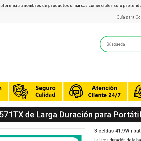
 referencia a nombres de productos o marcas comerciales sólo pretende
Guía para C
571TX de Larga Duración para Portáti
3 celdas 41.9Wh bat
La larga duración de la
ba