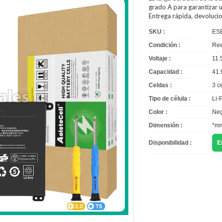
grado A para garantizar u
Entrega rápida, devoluci
SKU :
ES
Condición :
Ree
Voltaje :
11.
Capacidad :
41.
Celdas :
3 c
Tipo de célula :
Li-
Color :
Neg
Dimensión :
*m
Disponibilidad :
E