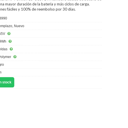
na mayor duración de la batería y más ciclos de carga.
ones fáciles y 100% de reembolso por 30 días.
B990
mplazo, Nuevo
55V
9Wh
eldas
Polymer
ro
m
n stock