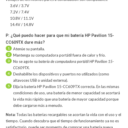
3.6V / 3.7V
7.2V / 7.4V
10.8V / 11.1V
14.4V / 14.8V
P: ¿Qué puedo hacer para que mi batería HP Pavilion 15-
CC609TX dure más?
1
Atenúe su pantalla.
2
Mantenga su computadora portátil fuera de calor y frío.
3
No se agote su
batería de computadora portátil HP Pavilion 15-
CC609TX
.
4
Deshabilite los dispositivos y puertos no utilizados (como
altavoces USB o unidad externa).
5
Elija la batería HP Pavilion 15-CC609TX correcta. En las mismas
condiciones de uso, una batería de menor capacidad se acortará
la vida más rápido que una batería de mayor capacidad porque
debe cargarse más a menudo.
Nota:
Todas las baterías recargables se acortan la vida con el uso y el
tiempo. Cuando descubra que el tiempo de funcionamiento ya no es
satisfactorio, puede ser momento de comprar una batería nueva.