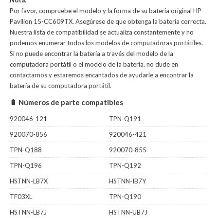
Nota:
Por favor, compruebe el modelo y la forma de su batería original HP
Pavilion 15-CC609TX. Asegúrese de que obtenga la batería correcta.
Nuestra lista de compatibilidad se actualiza constantemente y no
podemos enumerar todos los modelos de computadoras portátiles.
Si no puede encontrar la batería a través del modelo de la
computadora portátil o el modelo de la batería, no dude en
contactarnos y estaremos encantados de ayudarle a encontrar la
batería de su computadora portátil.
🔋 Números de parte compatibles
920046-121
TPN-Q191
920070-856
920046-421
TPN-Q188
920070-855
TPN-Q196
TPN-Q192
HSTNN-LB7X
HSTNN-IB7Y
TF03XL
TPN-Q190
HSTNN-LB7J
HSTNN-UB7J