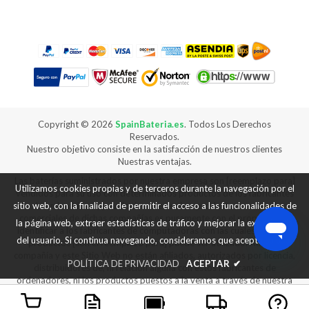
Copyright ©
2026
SpainBateria.es
. Todos Los Derechos
Reservados.
Nuestro objetivo consiste en la satisfacción de nuestros clientes
Nuestras ventajas.
Las baterías suministrados por nuestra empresa son [reemplazo para]
Utilizamos cookies propias y de terceros durante la navegación por el
vendidos para su uso con determinados productos de los fabricantes
de ordenadores, y cualquier referencia a productos o marcas
sitio web, con la finalidad de permitir el acceso a las funcionalidades de
comerciales de dichas compañías es puramente con el propósito de
la página web, extraer estadísticas de tráfico y mejorar la experiencia
identificar a los fabricantes de computadoras con las cuales nuestros
del usuario. Si continua navegando, consideramos que acepta su uso.
productos [son el reemplazo para] puede ser utilizado. Nuestra
compañía y este Sitio Web no están afiliados, autorizados por licencia,
POLÍTICA DE PRIVACIDAD
ACEPTAR
✔
distribuidores de, ni relación alguna con estos fabricantes de
ordenadores, ni los productos puestos a la venta a través de nuestra
web son fabricados ni vendidos con la autorización de los fabricantes
de los equipos con los que nuestros productos [son reemplazo para]