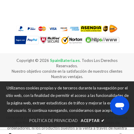
Copyright ©
2026
SpainBateria.es
. Todos Los Derechos
Reservados.
Nuestro objetivo consiste en la satisfacción de nuestros clientes
Nuestras ventajas.
Las baterías suministrados por nuestra empresa son [reemplazo para]
Utilizamos cookies propias y de terceros durante la navegación por el
vendidos para su uso con determinados productos de los fabricantes
sitio web, con la finalidad de permitir el acceso a las funcionalidades de
de ordenadores, y cualquier referencia a productos o marcas
comerciales de dichas compañías es puramente con el propósito de
la página web, extraer estadísticas de tráfico y mejorar la experiencia
identificar a los fabricantes de computadoras con las cuales nuestros
del usuario. Si continua navegando, consideramos que acepta su uso.
productos [son el reemplazo para] puede ser utilizado. Nuestra
compañía y este Sitio Web no están afiliados, autorizados por licencia,
POLÍTICA DE PRIVACIDAD
ACEPTAR
✔
distribuidores de, ni relación alguna con estos fabricantes de
ordenadores, ni los productos puestos a la venta a través de nuestra
web son fabricados ni vendidos con la autorización de los fabricantes