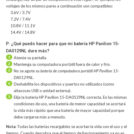
voltajes de los mismos pares a continuación son compatibles:
3.6V / 3.7V
7.2V / 7.4V
10.8V / 11.1V
14.4V / 14.8V
P: ¿Qué puedo hacer para que mi batería HP Pavilion 15-
DA0129NL dure más?
1
Atenúe su pantalla.
2
Mantenga su computadora portátil fuera de calor y frío.
3
No se agote su
batería de computadora portátil HP Pavilion 15-
DA0129NL
.
4
Deshabilite los dispositivos y puertos no utilizados (como
altavoces USB o unidad externa).
5
Elija la batería HP Pavilion 15-DA0129NL correcta. En las mismas
condiciones de uso, una batería de menor capacidad se acortará
la vida más rápido que una batería de mayor capacidad porque
debe cargarse más a menudo.
Nota:
Todas las baterías recargables se acortan la vida con el uso y el
tiempo. Cuando descubra que el tiempo de funcionamiento ya no es