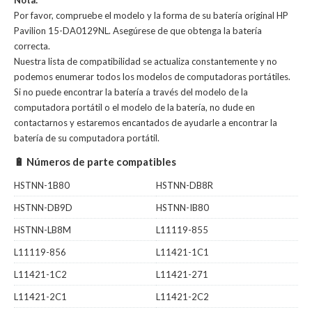
Nota:
Por favor, compruebe el modelo y la forma de su batería original HP
Pavilion 15-DA0129NL. Asegúrese de que obtenga la batería
correcta.
Nuestra lista de compatibilidad se actualiza constantemente y no
podemos enumerar todos los modelos de computadoras portátiles.
Si no puede encontrar la batería a través del modelo de la
computadora portátil o el modelo de la batería, no dude en
contactarnos y estaremos encantados de ayudarle a encontrar la
batería de su computadora portátil.
🔋 Números de parte compatibles
HSTNN-1B80
HSTNN-DB8R
HSTNN-DB9D
HSTNN-IB80
HSTNN-LB8M
L11119-855
L11119-856
L11421-1C1
L11421-1C2
L11421-271
L11421-2C1
L11421-2C2