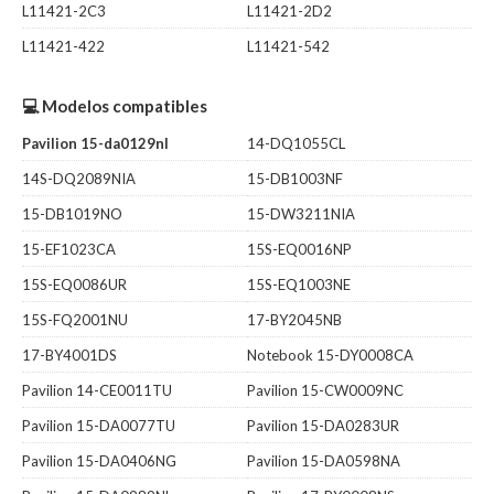
L11421-2C3
L11421-2D2
L11421-422
L11421-542
💻 Modelos compatibles
Pavilion 15-da0129nl
14-DQ1055CL
14S-DQ2089NIA
15-DB1003NF
15-DB1019NO
15-DW3211NIA
15-EF1023CA
15S-EQ0016NP
15S-EQ0086UR
15S-EQ1003NE
15S-FQ2001NU
17-BY2045NB
17-BY4001DS
Notebook 15-DY0008CA
Pavilion 14-CE0011TU
Pavilion 15-CW0009NC
Pavilion 15-DA0077TU
Pavilion 15-DA0283UR
Pavilion 15-DA0406NG
Pavilion 15-DA0598NA