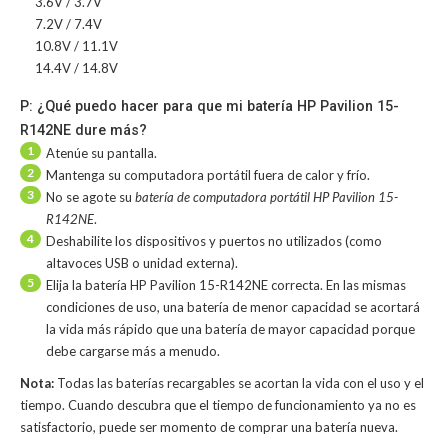
3.6V / 3.7V
7.2V / 7.4V
10.8V / 11.1V
14.4V / 14.8V
P: ¿Qué puedo hacer para que mi batería HP Pavilion 15-
R142NE dure más?
1
Atenúe su pantalla.
2
Mantenga su computadora portátil fuera de calor y frío.
3
No se agote su
batería de computadora portátil HP Pavilion 15-
R142NE
.
4
Deshabilite los dispositivos y puertos no utilizados (como
altavoces USB o unidad externa).
5
Elija la batería HP Pavilion 15-R142NE correcta. En las mismas
condiciones de uso, una batería de menor capacidad se acortará
la vida más rápido que una batería de mayor capacidad porque
debe cargarse más a menudo.
Nota:
Todas las baterías recargables se acortan la vida con el uso y el
tiempo. Cuando descubra que el tiempo de funcionamiento ya no es
satisfactorio, puede ser momento de comprar una batería nueva.