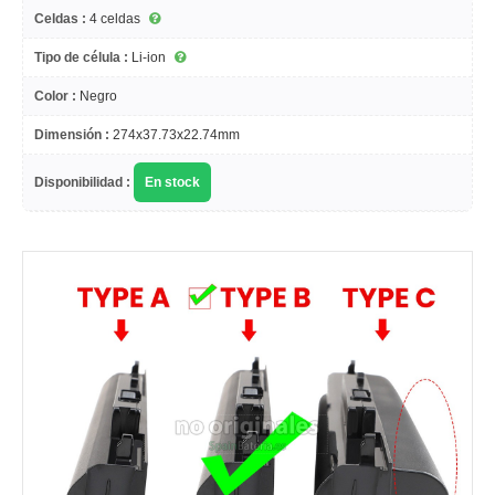
Celdas :
4 celdas
Tipo de célula :
Li-ion
Color :
Negro
Dimensión :
274x37.73x22.74mm
Disponibilidad :
En stock