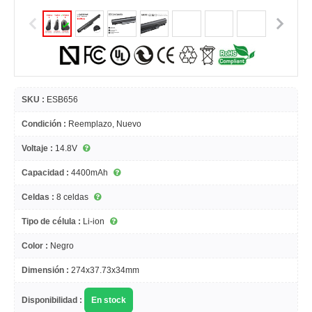
SKU :
ESB656
Condición :
Reemplazo, Nuevo
Voltaje :
14.8V
Capacidad :
4400mAh
Celdas :
8 celdas
Tipo de célula :
Li-ion
Color :
Negro
Dimensión :
274x37.73x34mm
Disponibilidad :
En stock