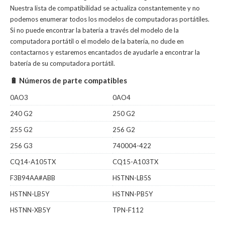
Nuestra lista de compatibilidad se actualiza constantemente y no
podemos enumerar todos los modelos de computadoras portátiles.
Si no puede encontrar la batería a través del modelo de la
computadora portátil o el modelo de la batería, no dude en
contactarnos y estaremos encantados de ayudarle a encontrar la
batería de su computadora portátil.
🔋 Números de parte compatibles
0AO3
0AO4
240 G2
250 G2
255 G2
256 G2
256 G3
740004-422
CQ14-A105TX
CQ15-A103TX
F3B94AA#ABB
HSTNN-LB5S
HSTNN-LB5Y
HSTNN-PB5Y
HSTNN-XB5Y
TPN-F112