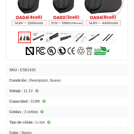
SKU :
ESB1930
Condición :
Reemplazo, Nuevo
Voltaje :
11.1V
Capacidad :
31Wh
Celdas :
3 celdas
Tipo de célula :
Li-ion
Color :
Negro