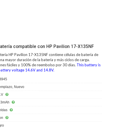
atería compatible con HP Pavilion 17-X135NF
tería HP Pavilion 17-X135NF
contiene células de batería de
na mayor duración de la batería y más ciclos de carga.
ones fáciles y 100% de reembolso por 30 días.
This battery is
battery voltage 14.6V and 14.8V.
B945
mplazo, Nuevo
1V
93mAh
eldas
ion
ro