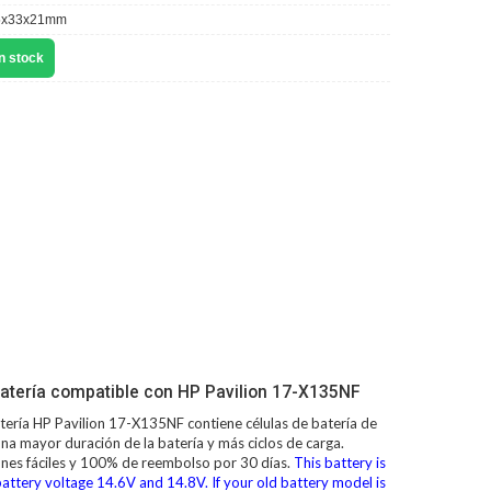
5x33x21mm
n stock
atería compatible con HP Pavilion 17-X135NF
tería HP Pavilion 17-X135NF
contiene células de batería de
na mayor duración de la batería y más ciclos de carga.
ones fáciles y 100% de reembolso por 30 días.
This battery is
attery voltage 14.6V and 14.8V. If your old battery model is