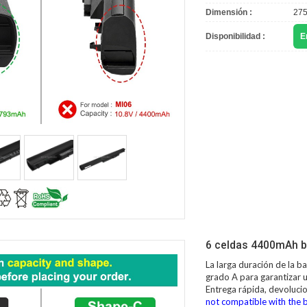
Dimensión :
27
Disponibilidad :
E
6 celdas 4400mAh b
La larga duración de la
ba
grado A para garantizar u
Entrega rápida, devoluci
not compatible with the b