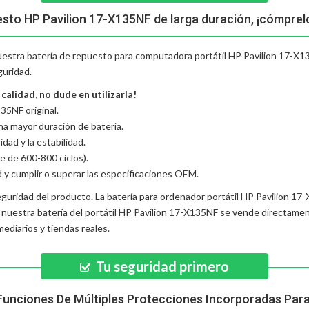
esto HP Pavilion 17-X135NF de larga duración, ¡cómprel
nuestra batería de repuesto para computadora portátil HP Pavilion 17-X13
guridad.
alidad, no dude en utilizarla!
35NF original.
una mayor duración de batería.
dad y la estabilidad.
e de 600-800 ciclos).
d y cumplir o superar las especificaciones OEM.
eguridad del producto. La
batería para ordenador portátil HP Pavilion 1
, nuestra
batería del portátil HP Pavilion 17-X135NF
se vende directament
diarios y tiendas reales.
Tu seguridad primero
Funciones De Múltiples Protecciones Incorporadas Par