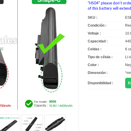
"HS04" please don't order
of this battery will exten
SKU :
ES
Condición :
Ree
Voltaje :
10.
Capacidad :
44
Celdas :
6 c
Tipo de célula :
Li-
Color :
Neg
Dimensión :
*m
Disponibilidad :
E