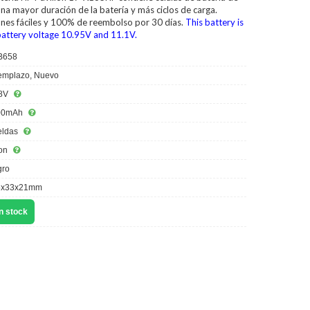
na mayor duración de la batería y más ciclos de carga.
ones fáciles y 100% de reembolso por 30 días.
This battery is
battery voltage 10.95V and 11.1V.
B658
mplazo, Nuevo
8V
00mAh
eldas
ion
ro
5x33x21mm
n stock