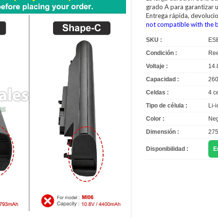
grado A para garantizar u
Entrega rápida, devoluci
not compatible with the 
SKU :
ES
Condición :
Ree
Voltaje :
14.
Capacidad :
26
Celdas :
4 c
Tipo de célula :
Li-
Color :
Neg
Dimensión :
27
Disponibilidad :
E