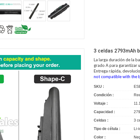
3 celdas 2793mAh b
La larga duración de la
ba
grado A para garantizar u
Entrega rápida, devoluci
not compatible with the 
SKU :
ES
Condición :
Ree
Voltaje :
11.
Capacidad :
27
Celdas :
3 c
Tipo de célula :
Li-
Color :
Neg