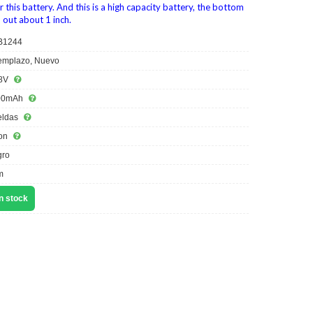
 this battery. And this is a high capacity battery, the bottom
d out about 1 inch.
B1244
mplazo, Nuevo
8V
00mAh
eldas
ion
ro
m
n stock