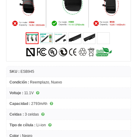
SKU :
ESB945
Condición :
Reemplazo, Nuevo
Voltaje :
11.1V
Capacidad :
2793mAh
Celdas :
3 celdas
Tipo de célula :
Li-ion
Color :
Negro