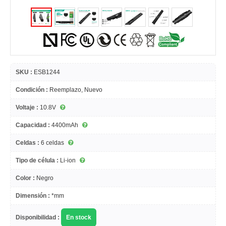
SKU :
ESB1244
Condición :
Reemplazo, Nuevo
Voltaje :
10.8V
Capacidad :
4400mAh
Celdas :
6 celdas
Tipo de célula :
Li-ion
Color :
Negro
Dimensión :
*mm
Disponibilidad :
En stock