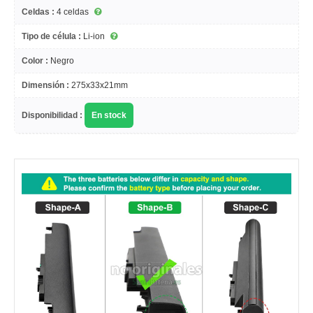
Celdas :
4 celdas
Tipo de célula :
Li-ion
Color :
Negro
Dimensión :
275x33x21mm
Disponibilidad :
En stock