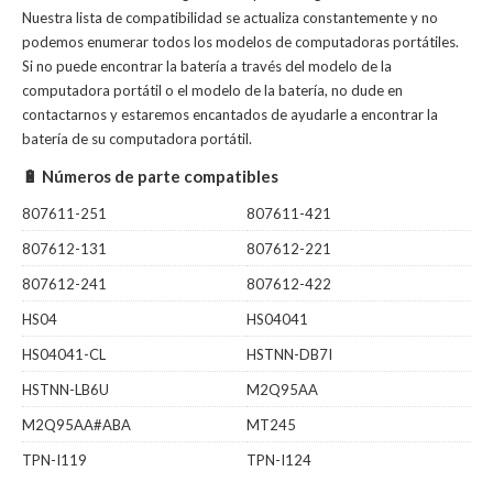
Nuestra lista de compatibilidad se actualiza constantemente y no
podemos enumerar todos los modelos de computadoras portátiles.
Si no puede encontrar la batería a través del modelo de la
computadora portátil o el modelo de la batería, no dude en
contactarnos y estaremos encantados de ayudarle a encontrar la
batería de su computadora portátil.
🔋 Números de parte compatibles
807611-251
807611-421
807612-131
807612-221
807612-241
807612-422
HS04
HS04041
HS04041-CL
HSTNN-DB7I
HSTNN-LB6U
M2Q95AA
M2Q95AA#ABA
MT245
TPN-I119
TPN-I124