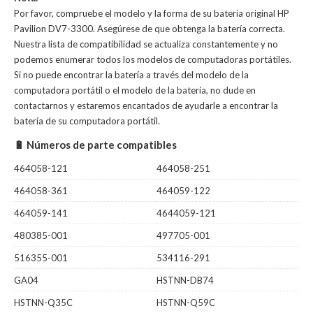
Por favor, compruebe el modelo y la forma de su batería original HP
Pavilion DV7-3300. Asegúrese de que obtenga la batería correcta.
Nuestra lista de compatibilidad se actualiza constantemente y no
podemos enumerar todos los modelos de computadoras portátiles.
Si no puede encontrar la batería a través del modelo de la
computadora portátil o el modelo de la batería, no dude en
contactarnos y estaremos encantados de ayudarle a encontrar la
batería de su computadora portátil.
🔋 Números de parte compatibles
464058-121
464058-251
464058-361
464059-122
464059-141
4644059-121
480385-001
497705-001
516355-001
534116-291
GA04
HSTNN-DB74
HSTNN-Q35C
HSTNN-Q59C