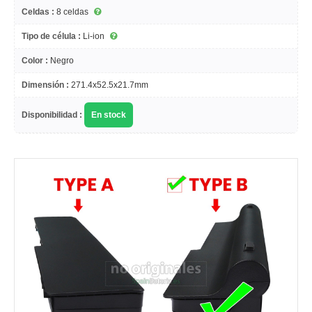
Celdas :
8 celdas
Tipo de célula :
Li-ion
Color :
Negro
Dimensión :
271.4x52.5x21.7mm
Disponibilidad :
En stock