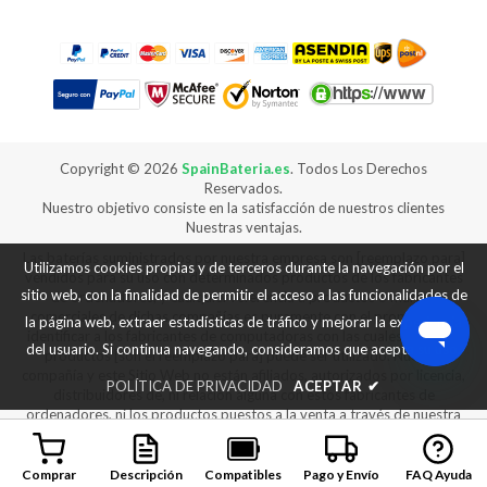
Copyright ©
2026
SpainBateria.es
. Todos Los Derechos
Reservados.
Nuestro objetivo consiste en la satisfacción de nuestros clientes
Nuestras ventajas.
Las baterías suministrados por nuestra empresa son [reemplazo para]
Utilizamos cookies propias y de terceros durante la navegación por el
vendidos para su uso con determinados productos de los fabricantes
sitio web, con la finalidad de permitir el acceso a las funcionalidades de
de ordenadores, y cualquier referencia a productos o marcas
comerciales de dichas compañías es puramente con el propósito de
la página web, extraer estadísticas de tráfico y mejorar la experiencia
identificar a los fabricantes de computadoras con las cuales nuestros
del usuario. Si continua navegando, consideramos que acepta su uso.
productos [son el reemplazo para] puede ser utilizado. Nuestra
compañía y este Sitio Web no están afiliados, autorizados por licencia,
POLÍTICA DE PRIVACIDAD
ACEPTAR
✔
distribuidores de, ni relación alguna con estos fabricantes de
ordenadores, ni los productos puestos a la venta a través de nuestra
web son fabricados ni vendidos con la autorización de los fabricantes
de los equipos con los que nuestros productos [son reemplazo para]
se puede utilizar.
Comprar
Descripción
Compatibles
Pago y Envío
FAQ Ayuda