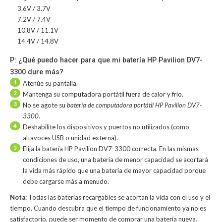
3.6V / 3.7V
7.2V / 7.4V
10.8V / 11.1V
14.4V / 14.8V
P: ¿Qué puedo hacer para que mi batería HP Pavilion DV7-
3300 dure más?
1
Atenúe su pantalla.
2
Mantenga su computadora portátil fuera de calor y frío.
3
No se agote su
batería de computadora portátil HP Pavilion DV7-
3300
.
4
Deshabilite los dispositivos y puertos no utilizados (como
altavoces USB o unidad externa).
5
Elija la batería HP Pavilion DV7-3300 correcta. En las mismas
condiciones de uso, una batería de menor capacidad se acortará
la vida más rápido que una batería de mayor capacidad porque
debe cargarse más a menudo.
Nota:
Todas las baterías recargables se acortan la vida con el uso y el
tiempo. Cuando descubra que el tiempo de funcionamiento ya no es
satisfactorio, puede ser momento de comprar una batería nueva.