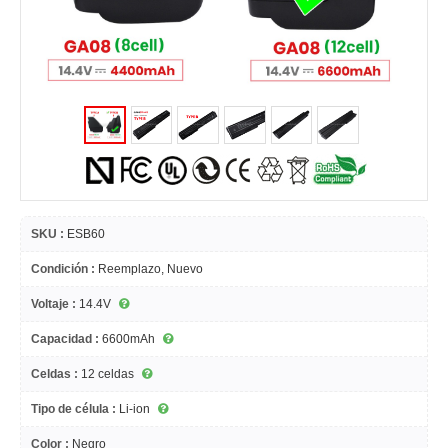
SKU :
ESB60
Condición :
Reemplazo, Nuevo
Voltaje :
14.4V
Capacidad :
6600mAh
Celdas :
12 celdas
Tipo de célula :
Li-ion
Color :
Negro