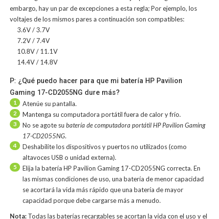
embargo, hay un par de excepciones a esta regla; Por ejemplo, los
voltajes de los mismos pares a continuación son compatibles:
3.6V / 3.7V
7.2V / 7.4V
10.8V / 11.1V
14.4V / 14.8V
P: ¿Qué puedo hacer para que mi batería HP Pavilion
Gaming 17-CD2055NG dure más?
1
Atenúe su pantalla.
2
Mantenga su computadora portátil fuera de calor y frío.
3
No se agote su
batería de computadora portátil HP Pavilion Gaming
17-CD2055NG
.
4
Deshabilite los dispositivos y puertos no utilizados (como
altavoces USB o unidad externa).
5
Elija la batería HP Pavilion Gaming 17-CD2055NG correcta. En
las mismas condiciones de uso, una batería de menor capacidad
se acortará la vida más rápido que una batería de mayor
capacidad porque debe cargarse más a menudo.
Nota:
Todas las baterías recargables se acortan la vida con el uso y el