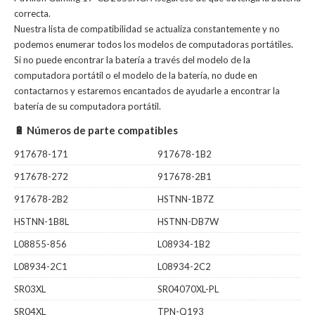
correcta.
Nuestra lista de compatibilidad se actualiza constantemente y no
podemos enumerar todos los modelos de computadoras portátiles.
Si no puede encontrar la batería a través del modelo de la
computadora portátil o el modelo de la batería, no dude en
contactarnos y estaremos encantados de ayudarle a encontrar la
batería de su computadora portátil.
🔋 Números de parte compatibles
917678-171
917678-1B2
917678-272
917678-2B1
917678-2B2
HSTNN-1B7Z
HSTNN-1B8L
HSTNN-DB7W
L08855-856
L08934-1B2
L08934-2C1
L08934-2C2
SR03XL
SR04070XL-PL
SR04XL
TPN-Q193