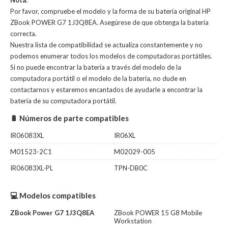
Nota:
Por favor, compruebe el modelo y la forma de su batería original HP
ZBook POWER G7 1J3Q8EA. Asegúrese de que obtenga la batería
correcta.
Nuestra lista de compatibilidad se actualiza constantemente y no
podemos enumerar todos los modelos de computadoras portátiles.
Si no puede encontrar la batería a través del modelo de la
computadora portátil o el modelo de la batería, no dude en
contactarnos y estaremos encantados de ayudarle a encontrar la
batería de su computadora portátil.
🔋 Números de parte compatibles
IR06083XL
IR06XL
M01523-2C1
M02029-005
IR06083XL-PL
TPN-DB0C
💻 Modelos compatibles
ZBook Power G7 1J3Q8EA
ZBook POWER 15 G8 Mobile
Workstation