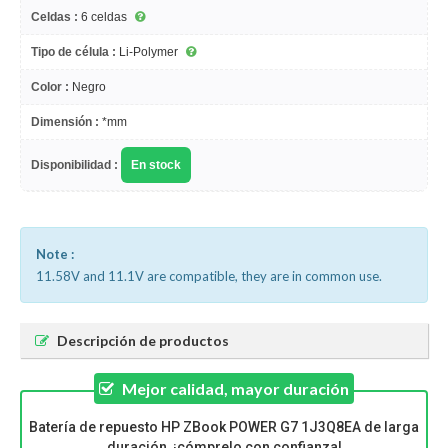
Celdas :
6 celdas
Tipo de célula :
Li-Polymer
Color :
Negro
Dimensión :
*mm
Disponibilidad :
En stock
Note :
11.58V and 11.1V are compatible, they are in common use.
Descripción de productos
Mejor calidad, mayor duración
Batería de repuesto HP ZBook POWER G7 1J3Q8EA de larga
duración, ¡cómprelo con confianza!