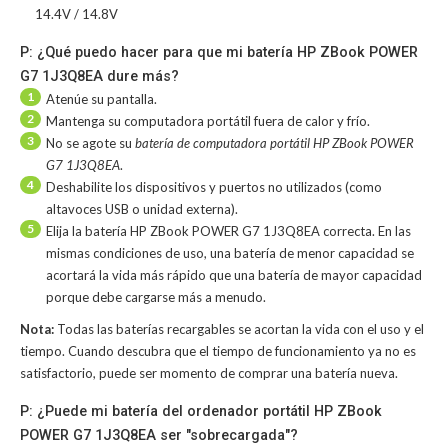
14.4V / 14.8V
P: ¿Qué puedo hacer para que mi batería HP ZBook POWER
G7 1J3Q8EA dure más?
1
Atenúe su pantalla.
2
Mantenga su computadora portátil fuera de calor y frío.
3
No se agote su
batería de computadora portátil HP ZBook POWER
G7 1J3Q8EA
.
4
Deshabilite los dispositivos y puertos no utilizados (como
altavoces USB o unidad externa).
5
Elija la batería HP ZBook POWER G7 1J3Q8EA correcta. En las
mismas condiciones de uso, una batería de menor capacidad se
acortará la vida más rápido que una batería de mayor capacidad
porque debe cargarse más a menudo.
Nota:
Todas las baterías recargables se acortan la vida con el uso y el
tiempo. Cuando descubra que el tiempo de funcionamiento ya no es
satisfactorio, puede ser momento de comprar una batería nueva.
P: ¿Puede mi batería del ordenador portátil HP ZBook
POWER G7 1J3Q8EA ser "sobrecargada"?