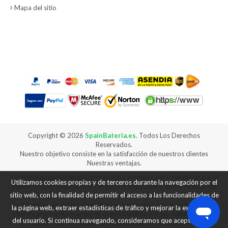
Mapa del sitio
Copyright ©
2026
SpainBateria.es
. Todos Los Derechos
Reservados.
Nuestro objetivo consiste en la satisfacción de nuestros clientes
Nuestras ventajas.
Las baterías suministrados por nuestra empresa son [reemplazo para]
Utilizamos cookies propias y de terceros durante la navegación por el
vendidos para su uso con determinados productos de los fabricantes
sitio web, con la finalidad de permitir el acceso a las funcionalidades de
de ordenadores, y cualquier referencia a productos o marcas
comerciales de dichas compañías es puramente con el propósito de
la página web, extraer estadísticas de tráfico y mejorar la experiencia
identificar a los fabricantes de computadoras con las cuales nuestros
del usuario. Si continua navegando, consideramos que acepta su uso.
productos [son el reemplazo para] puede ser utilizado. Nuestra