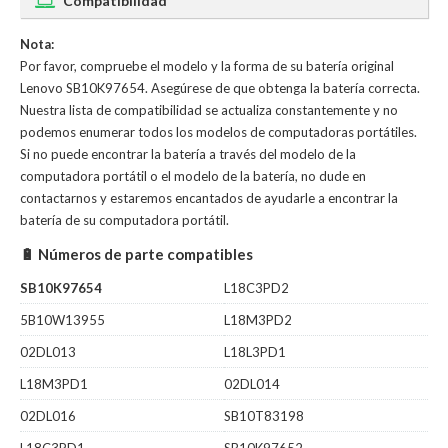
Compatibilidad
Nota:
Por favor, compruebe el modelo y la forma de su batería original
Lenovo SB10K97654. Asegúrese de que obtenga la batería correcta.
Nuestra lista de compatibilidad se actualiza constantemente y no
podemos enumerar todos los modelos de computadoras portátiles.
Si no puede encontrar la batería a través del modelo de la
computadora portátil o el modelo de la batería, no dude en
contactarnos y estaremos encantados de ayudarle a encontrar la
batería de su computadora portátil.
🔋 Números de parte compatibles
SB10K97654
L18C3PD2
5B10W13955
L18M3PD2
02DL013
L18L3PD1
L18M3PD1
02DL014
02DL016
SB10T83198