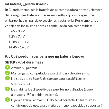
mi batería, ¿puedo usarlo?
R:
Cuando reemplace la batería de su computadora portátil, siempre
debe elegir una batería con el mismo voltaje que su original. Sin
embargo, hay un par de excepciones a esta regla; Por ejemplo, los
voltajes de los mismos pares a continuación son compatibles:
3.6V / 3.7V
7.2V / 7.4V
10.8V / 11.1V
14.4V / 14.8V
P: ¿Qué puedo hacer para que mi batería Lenovo
SB10K97654 dure más?
1
Atenúe su pantalla.
2
Mantenga su computadora portátil fuera de calor y frío.
3
No se agote su
batería de computadora portátil Lenovo
SB10K97654
.
4
Deshabilite los dispositivos y puertos no utilizados (como
altavoces USB o unidad externa).
5
Elija la batería Lenovo SB10K97654 correcta. En las mismas
condiciones de uso, una batería de menor capacidad se acortará