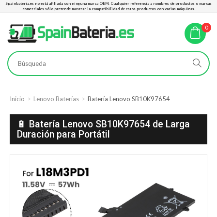
Spainbateria.es no está afiliada con ninguna marca OEM. Cualquier referencia a nombres de productos o marcas
comerciales sólo pretende mostrar la compatibilidad de estos productos con varias máquinas.
0
Inicio
Lenovo Baterías
Batería Lenovo SB10K97654
🔋 Batería Lenovo SB10K97654 de Larga
Duración para Portátil