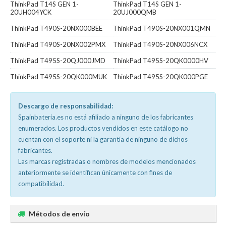
ThinkPad T14S GEN 1-
ThinkPad T14S GEN 1-
20UH004YCK
20UJ000QMB
ThinkPad T490S-20NX000BEE
ThinkPad T490S-20NX001QMN
ThinkPad T490S-20NX002PMX
ThinkPad T490S-20NX006NCX
ThinkPad T495S-20QJ000JMD
ThinkPad T495S-20QK0000HV
ThinkPad T495S-20QK000MUK
ThinkPad T495S-20QK000PGE
Descargo de responsabilidad:
Spainbateria.es no está afiliado a ninguno de los fabricantes
enumerados. Los productos vendidos en este catálogo no
cuentan con el soporte ni la garantía de ninguno de dichos
fabricantes.
Las marcas registradas o nombres de modelos mencionados
anteriormente se identifican únicamente con fines de
compatibilidad.
Métodos de envío