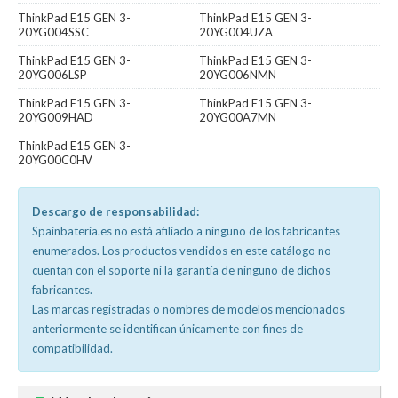
ThinkPad E15 GEN 3-
ThinkPad E15 GEN 3-
20YG004SSC
20YG004UZA
ThinkPad E15 GEN 3-
ThinkPad E15 GEN 3-
20YG006LSP
20YG006NMN
ThinkPad E15 GEN 3-
ThinkPad E15 GEN 3-
20YG009HAD
20YG00A7MN
ThinkPad E15 GEN 3-
20YG00C0HV
Descargo de responsabilidad:
Spainbateria.es no está afiliado a ninguno de los fabricantes
enumerados. Los productos vendidos en este catálogo no
cuentan con el soporte ni la garantía de ninguno de dichos
fabricantes.
Las marcas registradas o nombres de modelos mencionados
anteriormente se identifican únicamente con fines de
compatibilidad.