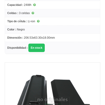
Capacidad :
24Wh
Celdas :
3 celdas
Tipo de célula :
Li-ion
Color :
Negro
Dimensión :
206.53x63.30x18.00mm
Disponibilidad :
En stock