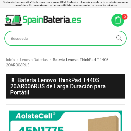
Spainbateria.es no está afiliada con ninguna marca OEM. Cualquier referencia a nombres de productos o marcas
comerciales sólo pretende mostrar la compatibilidad de estos productos con varias máquinas.
0
Inicio
Lenovo Baterías
Batería Lenovo ThinkPad T440S
20AR006RUS
🔋 Batería Lenovo ThinkPad T440S
20AR006RUS de Larga Duración para
Portátil