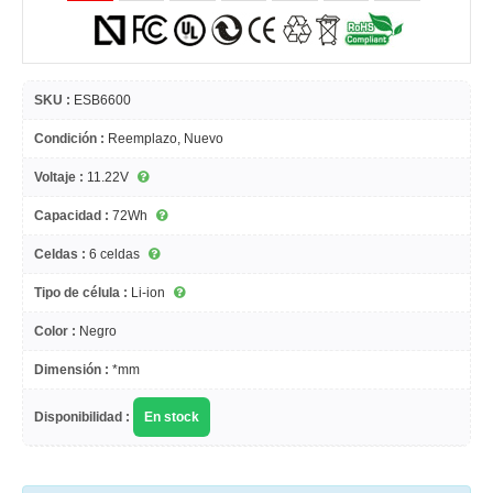
SKU :
ESB6600
Condición :
Reemplazo, Nuevo
Voltaje :
11.22V
Capacidad :
72Wh
Celdas :
6 celdas
Tipo de célula :
Li-ion
Color :
Negro
Dimensión :
*mm
Disponibilidad :
En stock