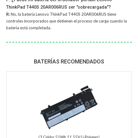
ThinkPad T440S 20AR006RUS ser "sobrecargada"?
R:
No, la
batería Lenovo ThinkPad T440S 20AR006RUS
tiene
controles incorporados que detienen el proceso de carga cuando la
batería está completada.
BATERÍAS RECOMENDADOS
(3 Celdas,51Wh,11.55V,Li-Polymer)