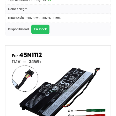
Tipo de célula :
Li-Polymer
Color :
Negro
Dimensión :
206.53x63.30x26.00mm
Disponibilidad :
En stock