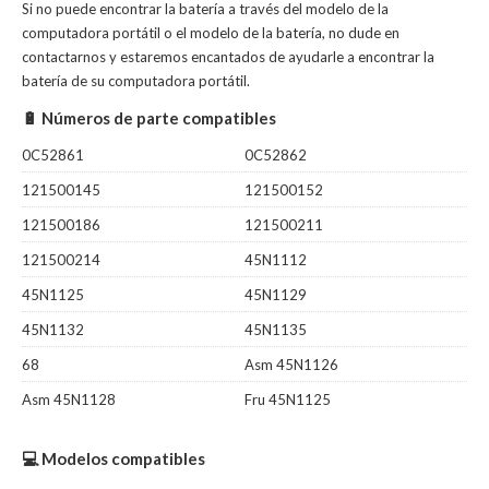
Si no puede encontrar la batería a través del modelo de la
computadora portátil o el modelo de la batería, no dude en
contactarnos y estaremos encantados de ayudarle a encontrar la
batería de su computadora portátil.
🔋 Números de parte compatibles
0C52861
0C52862
121500145
121500152
121500186
121500211
121500214
45N1112
45N1125
45N1129
45N1132
45N1135
68
Asm 45N1126
Asm 45N1128
Fru 45N1125
💻 Modelos compatibles