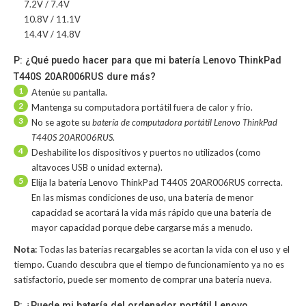
7.2V / 7.4V
10.8V / 11.1V
14.4V / 14.8V
P: ¿Qué puedo hacer para que mi batería Lenovo ThinkPad
T440S 20AR006RUS dure más?
1
Atenúe su pantalla.
2
Mantenga su computadora portátil fuera de calor y frío.
3
No se agote su
batería de computadora portátil Lenovo ThinkPad
T440S 20AR006RUS
.
4
Deshabilite los dispositivos y puertos no utilizados (como
altavoces USB o unidad externa).
5
Elija la batería Lenovo ThinkPad T440S 20AR006RUS correcta.
En las mismas condiciones de uso, una batería de menor
capacidad se acortará la vida más rápido que una batería de
mayor capacidad porque debe cargarse más a menudo.
Nota:
Todas las baterías recargables se acortan la vida con el uso y el
tiempo. Cuando descubra que el tiempo de funcionamiento ya no es
satisfactorio, puede ser momento de comprar una batería nueva.
P: ¿Puede mi batería del ordenador portátil Lenovo