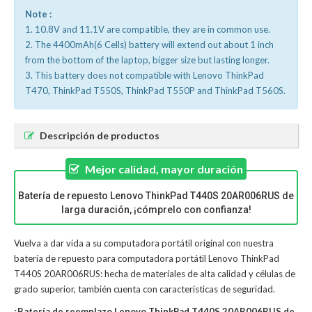
Note :
1. 10.8V and 11.1V are compatible, they are in common use.
2. The 4400mAh(6 Cells) battery will extend out about 1 inch
from the bottom of the laptop, bigger size but lasting longer.
3. This battery does not compatible with Lenovo ThinkPad
T470, ThinkPad T550S, ThinkPad T550P and ThinkPad T560S.
Descripción de productos
Mejor calidad, mayor duración
Batería de repuesto Lenovo ThinkPad T440S 20AR006RUS de
larga duración, ¡cómprelo con confianza!
Vuelva a dar vida a su computadora portátil original con nuestra
batería de repuesto para computadora portátil Lenovo ThinkPad
T440S 20AR006RUS: hecha de materiales de alta calidad y células de
grado superior, también cuenta con características de seguridad.
¡Batería de reemplazo Lenovo ThinkPad T440S 20AR006RUS de