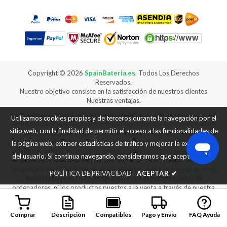
Copyright ©
2026
SpainBateria.es
. Todos Los Derechos
Reservados.
Nuestro objetivo consiste en la satisfacción de nuestros clientes
Nuestras ventajas.
Las baterías suministrados por nuestra empresa son [reemplazo para]
Utilizamos cookies propias y de terceros durante la navegación por el
vendidos para su uso con determinados productos de los fabricantes
sitio web, con la finalidad de permitir el acceso a las funcionalidades de
de ordenadores, y cualquier referencia a productos o marcas
comerciales de dichas compañías es puramente con el propósito de
la página web, extraer estadísticas de tráfico y mejorar la experiencia
identificar a los fabricantes de computadoras con las cuales nuestros
del usuario. Si continua navegando, consideramos que acepta su uso.
productos [son el reemplazo para] puede ser utilizado. Nuestra
compañía y este Sitio Web no están afiliados, autorizados por licencia,
POLÍTICA DE PRIVACIDAD
ACEPTAR
✔
distribuidores de, ni relación alguna con estos fabricantes de
ordenadores, ni los productos puestos a la venta a través de nuestra
web son fabricados ni vendidos con la autorización de los fabricantes
de los equipos con los que nuestros productos [son reemplazo para]
se puede utilizar.
Comprar
Descripción
Compatibles
Pago y Envío
FAQ Ayuda