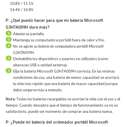
10.8V / 11.1V
14.4V / 14.8V
P: ¿Qué puedo hacer para que mi batería Microsoft
G3HTA009H dure más?
1
Atenúe su pantalla.
2
Mantenga su computadora portátil fuera de calor y frío.
3
No se agote su
batería de computadora portátil Microsoft
G3HTA009H
.
4
Deshabilite los dispositivos y puertos no utilizados (como
altavoces USB o unidad externa).
5
Elija la batería Microsoft G3HTA009H correcta. En las mismas
condiciones de uso, una batería de menor capacidad se acortará
la vida más rápido que una batería de mayor capacidad porque
debe cargarse más a menudo.
Nota:
Todas las baterías recargables se acortan la vida con el uso y el
tiempo. Cuando descubra que el tiempo de funcionamiento ya no es
satisfactorio, puede ser momento de comprar una batería nueva.
P: ¿Puede mi batería del ordenador portátil Microsoft