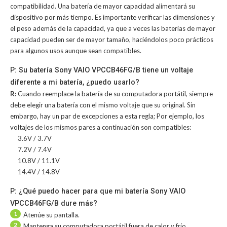
compatibilidad. Una batería de mayor capacidad alimentará su
dispositivo por más tiempo. Es importante verificar las dimensiones y
el peso además de la capacidad, ya que a veces las baterías de mayor
capacidad pueden ser de mayor tamaño, haciéndolos poco prácticos
para algunos usos aunque sean compatibles.
P: Su batería Sony VAIO VPCCB46FG/B tiene un voltaje
diferente a mi batería, ¿puedo usarlo?
R:
Cuando reemplace la batería de su computadora portátil, siempre
debe elegir una batería con el mismo voltaje que su original. Sin
embargo, hay un par de excepciones a esta regla; Por ejemplo, los
voltajes de los mismos pares a continuación son compatibles:
3.6V / 3.7V
7.2V / 7.4V
10.8V / 11.1V
14.4V / 14.8V
P: ¿Qué puedo hacer para que mi batería Sony VAIO
VPCCB46FG/B dure más?
1
Atenúe su pantalla.
2
Mantenga su computadora portátil fuera de calor y frío.