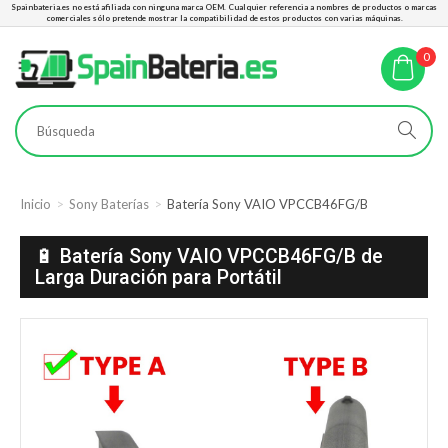
Spainbateria.es no está afiliada con ninguna marca OEM. Cualquier referencia a nombres de productos o marcas
comerciales sólo pretende mostrar la compatibilidad de estos productos con varias máquinas.
0
Inicio
Sony Baterías
Batería Sony VAIO VPCCB46FG/B
🔋 Batería Sony VAIO VPCCB46FG/B de
Larga Duración para Portátil