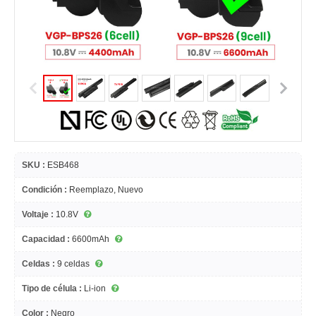
SKU :
ESB468
Condición :
Reemplazo, Nuevo
Voltaje :
10.8V
Capacidad :
6600mAh
Celdas :
9 celdas
Tipo de célula :
Li-ion
Color :
Negro