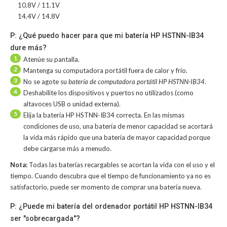
10.8V / 11.1V
14.4V / 14.8V
P: ¿Qué puedo hacer para que mi batería HP HSTNN-IB34
dure más?
1
Atenúe su pantalla.
2
Mantenga su computadora portátil fuera de calor y frío.
3
No se agote su
batería de computadora portátil HP HSTNN-IB34
.
4
Deshabilite los dispositivos y puertos no utilizados (como
altavoces USB o unidad externa).
5
Elija la batería HP HSTNN-IB34 correcta. En las mismas
condiciones de uso, una batería de menor capacidad se acortará
la vida más rápido que una batería de mayor capacidad porque
debe cargarse más a menudo.
Nota:
Todas las baterías recargables se acortan la vida con el uso y el
tiempo. Cuando descubra que el tiempo de funcionamiento ya no es
satisfactorio, puede ser momento de comprar una batería nueva.
P: ¿Puede mi batería del ordenador portátil HP HSTNN-IB34
ser "sobrecargada"?