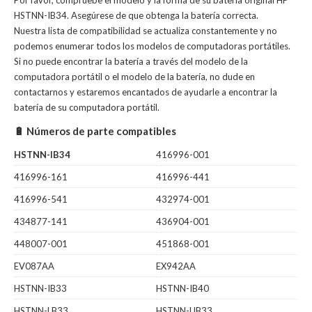
Por favor, compruebe el modelo y la forma de su batería original HP
HSTNN-IB34. Asegúrese de que obtenga la batería correcta.
Nuestra lista de compatibilidad se actualiza constantemente y no
podemos enumerar todos los modelos de computadoras portátiles.
Si no puede encontrar la batería a través del modelo de la
computadora portátil o el modelo de la batería, no dude en
contactarnos y estaremos encantados de ayudarle a encontrar la
batería de su computadora portátil.
🔋 Números de parte compatibles
HSTNN-IB34
416996-001
416996-161
416996-441
416996-541
432974-001
434877-141
436904-001
448007-001
451868-001
EV087AA
EX942AA
HSTNN-IB33
HSTNN-IB40
HSTNN-LB33
HSTNN-UB33