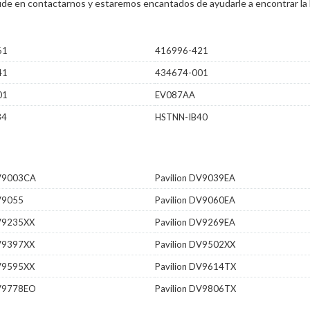
 dude en contactarnos y estaremos encantados de ayudarle a encontrar la 
61
416996-421
41
434674-001
01
EV087AA
34
HSTNN-IB40
DV9003CA
Pavilion DV9039EA
DV9055
Pavilion DV9060EA
DV9235XX
Pavilion DV9269EA
DV9397XX
Pavilion DV9502XX
DV9595XX
Pavilion DV9614TX
DV9778EO
Pavilion DV9806TX