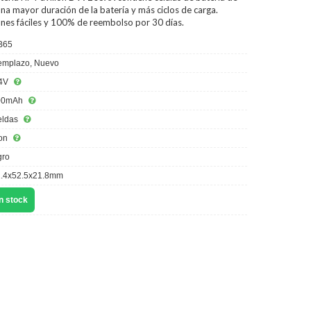
na mayor duración de la batería y más ciclos de carga.
ones fáciles y 100% de reembolso por 30 días.
B65
mplazo, Nuevo
4V
00mAh
eldas
ion
ro
.4x52.5x21.8mm
n stock