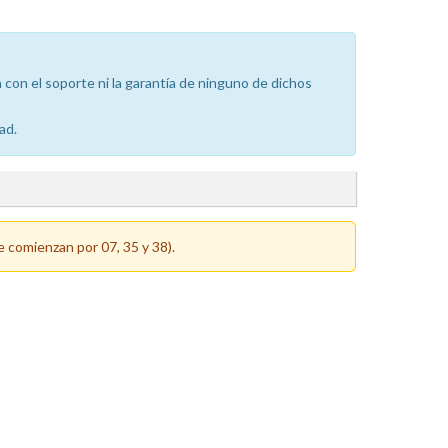
con el soporte ni la garantía de ninguno de dichos
ad.
e comienzan por 07, 35 y 38).