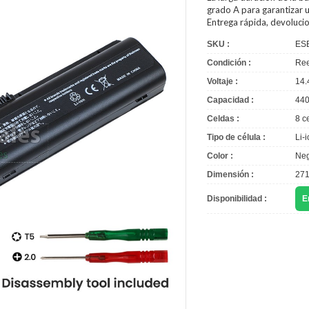
grado A para garantizar u
Entrega rápida, devoluci
SKU :
ES
Condición :
Ree
Voltaje :
14.
Capacidad :
44
Celdas :
8 c
Tipo de célula :
Li-
Color :
Neg
Dimensión :
271
Disponibilidad :
E