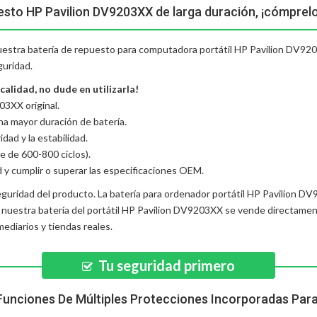
esto HP Pavilion DV9203XX de larga duración, ¡cómprel
nuestra batería de repuesto para computadora portátil HP Pavilion DV9203
guridad.
alidad, no dude en utilizarla!
3XX original.
una mayor duración de batería.
dad y la estabilidad.
e de 600-800 ciclos).
d y cumplir o superar las especificaciones OEM.
eguridad del producto. La
batería para ordenador portátil HP Pavilion D
, nuestra
batería del portátil HP Pavilion DV9203XX
se vende directament
diarios y tiendas reales.
Tu seguridad primero
Funciones De Múltiples Protecciones Incorporadas Par