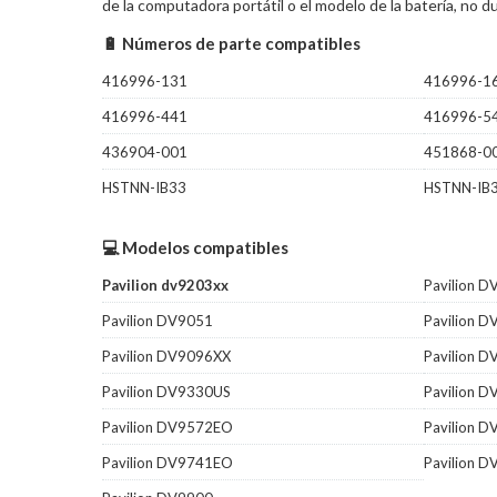
de la computadora portátil o el modelo de la batería, no
🔋 Números de parte compatibles
416996-131
416996-1
416996-441
416996-5
436904-001
451868-0
HSTNN-IB33
HSTNN-IB
💻 Modelos compatibles
Pavilion dv9203xx
Pavilion 
Pavilion DV9051
Pavilion 
Pavilion DV9096XX
Pavilion 
Pavilion DV9330US
Pavilion 
Pavilion DV9572EO
Pavilion 
Pavilion DV9741EO
Pavilion 