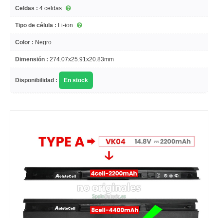
Celdas :
4 celdas
Tipo de célula :
Li-ion
Color :
Negro
Dimensión :
274.07x25.91x20.83mm
Disponibilidad :
En stock