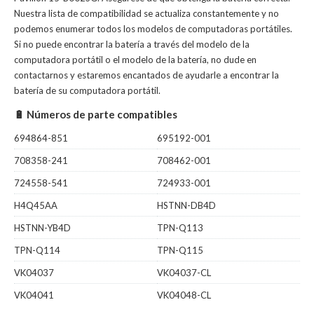
Nuestra lista de compatibilidad se actualiza constantemente y no
podemos enumerar todos los modelos de computadoras portátiles.
Si no puede encontrar la batería a través del modelo de la
computadora portátil o el modelo de la batería, no dude en
contactarnos y estaremos encantados de ayudarle a encontrar la
batería de su computadora portátil.
🔋 Números de parte compatibles
694864-851
695192-001
708358-241
708462-001
724558-541
724933-001
H4Q45AA
HSTNN-DB4D
HSTNN-YB4D
TPN-Q113
TPN-Q114
TPN-Q115
VK04037
VK04037-CL
VK04041
VK04048-CL