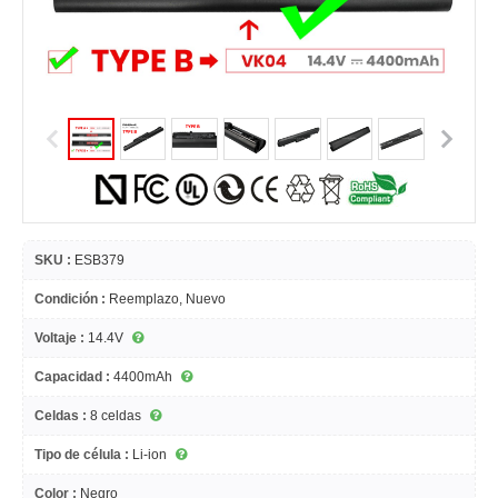
SKU :
ESB379
Condición :
Reemplazo, Nuevo
Voltaje :
14.4V
Capacidad :
4400mAh
Celdas :
8 celdas
Tipo de célula :
Li-ion
Color :
Negro