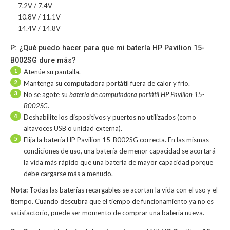
7.2V / 7.4V
10.8V / 11.1V
14.4V / 14.8V
P: ¿Qué puedo hacer para que mi batería HP Pavilion 15-
B002SG dure más?
1
Atenúe su pantalla.
2
Mantenga su computadora portátil fuera de calor y frío.
3
No se agote su
batería de computadora portátil HP Pavilion 15-
B002SG
.
4
Deshabilite los dispositivos y puertos no utilizados (como
altavoces USB o unidad externa).
5
Elija la batería HP Pavilion 15-B002SG correcta. En las mismas
condiciones de uso, una batería de menor capacidad se acortará
la vida más rápido que una batería de mayor capacidad porque
debe cargarse más a menudo.
Nota:
Todas las baterías recargables se acortan la vida con el uso y el
tiempo. Cuando descubra que el tiempo de funcionamiento ya no es
satisfactorio, puede ser momento de comprar una batería nueva.