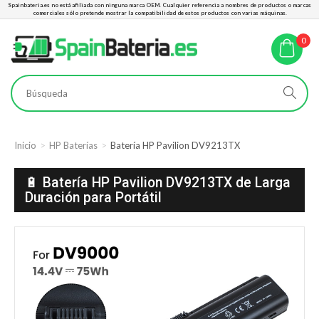
Spainbateria.es no está afiliada con ninguna marca OEM. Cualquier referencia a nombres de productos o marcas
comerciales sólo pretende mostrar la compatibilidad de estos productos con varias máquinas.
0
Inicio
HP Baterías
Batería HP Pavilion DV9213TX
🔋 Batería HP Pavilion DV9213TX de Larga
Duración para Portátil