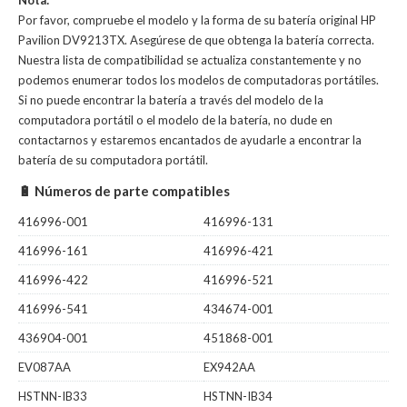
Nota:
Por favor, compruebe el modelo y la forma de su batería original HP
Pavilion DV9213TX. Asegúrese de que obtenga la batería correcta.
Nuestra lista de compatibilidad se actualiza constantemente y no
podemos enumerar todos los modelos de computadoras portátiles.
Si no puede encontrar la batería a través del modelo de la
computadora portátil o el modelo de la batería, no dude en
contactarnos y estaremos encantados de ayudarle a encontrar la
batería de su computadora portátil.
🔋 Números de parte compatibles
416996-001
416996-131
416996-161
416996-421
416996-422
416996-521
416996-541
434674-001
436904-001
451868-001
EV087AA
EX942AA
HSTNN-IB33
HSTNN-IB34