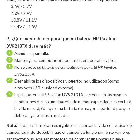
3.6V / 3.7V
7.2V / 7.4V
10.8V / 11.1V
14.4V / 14.8V
P: ¿Qué puedo hacer para que mi batería HP Pavilion
DV9213TX dure más?
1
Atenúe su pantalla.
2
Mantenga su computadora portátil fuera de calor y frío.
3
No se agote su
batería de computadora portátil HP Pavilion
DV9213TX
.
4
Deshabilite los dispositivos y puertos no utilizados (como
altavoces USB o unidad externa).
5
Elija la batería HP Pavilion DV9213TX correcta. En las mismas
condiciones de uso, una batería de menor capacidad se acortará
la vida más rápido que una batería de mayor capacidad porque
debe cargarse más a menudo.
Nota:
Todas las baterías recargables se acortan la vida con el uso y el
tiempo. Cuando descubra que el tiempo de funcionamiento ya no es
satisfactorio, puede ser momento de comprar una batería nueva.