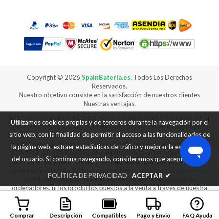
Copyright ©
2026
SpainBateria.es
. Todos Los Derechos
Reservados.
Nuestro objetivo consiste en la satisfacción de nuestros clientes
Nuestras ventajas.
Las baterías suministrados por nuestra empresa son [reemplazo para]
Utilizamos cookies propias y de terceros durante la navegación por el
vendidos para su uso con determinados productos de los fabricantes
sitio web, con la finalidad de permitir el acceso a las funcionalidades de
de ordenadores, y cualquier referencia a productos o marcas
comerciales de dichas compañías es puramente con el propósito de
la página web, extraer estadísticas de tráfico y mejorar la experiencia
identificar a los fabricantes de computadoras con las cuales nuestros
del usuario. Si continua navegando, consideramos que acepta su uso.
productos [son el reemplazo para] puede ser utilizado. Nuestra
compañía y este Sitio Web no están afiliados, autorizados por licencia,
POLÍTICA DE PRIVACIDAD
ACEPTAR
✔
distribuidores de, ni relación alguna con estos fabricantes de
ordenadores, ni los productos puestos a la venta a través de nuestra
web son fabricados ni vendidos con la autorización de los fabricantes
de los equipos con los que nuestros productos [son reemplazo para]
se puede utilizar.
Comprar
Descripción
Compatibles
Pago y Envío
FAQ Ayuda