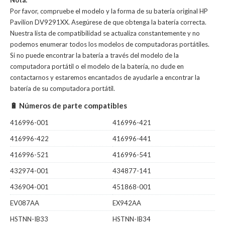
Nota:
Por favor, compruebe el modelo y la forma de su batería original HP
Pavilion DV9291XX. Asegúrese de que obtenga la batería correcta.
Nuestra lista de compatibilidad se actualiza constantemente y no
podemos enumerar todos los modelos de computadoras portátiles.
Si no puede encontrar la batería a través del modelo de la
computadora portátil o el modelo de la batería, no dude en
contactarnos y estaremos encantados de ayudarle a encontrar la
batería de su computadora portátil.
🔋 Números de parte compatibles
416996-001
416996-421
416996-422
416996-441
416996-521
416996-541
432974-001
434877-141
436904-001
451868-001
EV087AA
EX942AA
HSTNN-IB33
HSTNN-IB34