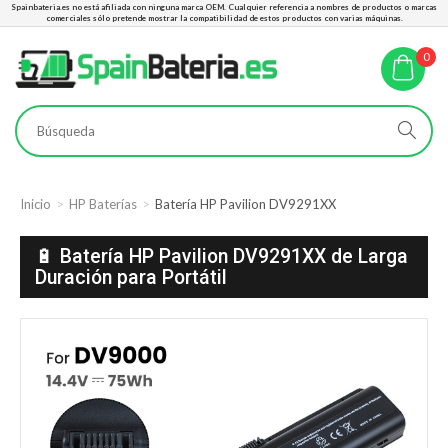
Spainbateria.es no está afiliada con ninguna marca OEM. Cualquier referencia a nombres de productos o marcas
comerciales sólo pretende mostrar la compatibilidad de estos productos con varias máquinas.
0
Inicio
HP Baterías
Batería HP Pavilion DV9291XX
🔋 Batería HP Pavilion DV9291XX de Larga
Duración para Portátil