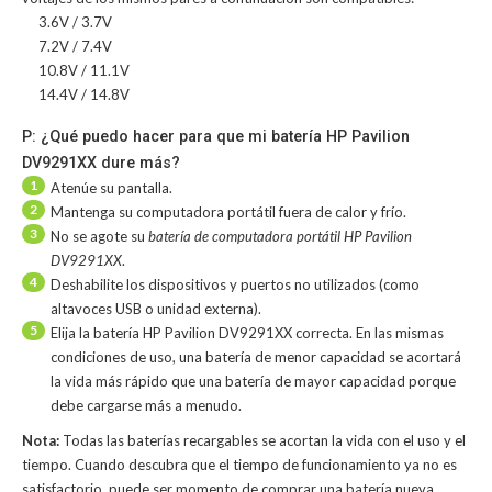
3.6V / 3.7V
7.2V / 7.4V
10.8V / 11.1V
14.4V / 14.8V
P: ¿Qué puedo hacer para que mi batería HP Pavilion
DV9291XX dure más?
1
Atenúe su pantalla.
2
Mantenga su computadora portátil fuera de calor y frío.
3
No se agote su
batería de computadora portátil HP Pavilion
DV9291XX
.
4
Deshabilite los dispositivos y puertos no utilizados (como
altavoces USB o unidad externa).
5
Elija la batería HP Pavilion DV9291XX correcta. En las mismas
condiciones de uso, una batería de menor capacidad se acortará
la vida más rápido que una batería de mayor capacidad porque
debe cargarse más a menudo.
Nota:
Todas las baterías recargables se acortan la vida con el uso y el
tiempo. Cuando descubra que el tiempo de funcionamiento ya no es
satisfactorio, puede ser momento de comprar una batería nueva.