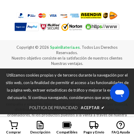
Copyright ©
2026
SpainBateria.es
. Todos Los Derechos
Reservados.
Nuestro objetivo consiste en la satisfacción de nuestros clientes
Nuestras ventajas.
Las baterías suministrados por nuestra empresa son [reemplazo para]
Utilizamos cookies propias y de terceros durante la navegación por el
vendidos para su uso con determinados productos de los fabricantes
de ordenadores, y cualquier referencia a productos o marcas
sitio web, con la finalidad de permitir el acceso a las funcionalidades de
comerciales de dichas compañías es puramente con el propósito de
la página web, extraer estadísticas de tráfico y mejorar la experiencia
identificar a los fabricantes de computadoras con las cuales nuestros
del usuario. Si continua navegando, consideramos que acepta su uso.
productos [son el reemplazo para] puede ser utilizado. Nuestra
compañía y este Sitio Web no están afiliados, autorizados por licencia,
POLÍTICA DE PRIVACIDAD
ACEPTAR
✔
distribuidores de, ni relación alguna con estos fabricantes de
ordenadores, ni los productos puestos a la venta a través de nuestra
web son fabricados ni vendidos con la autorización de los fabricantes
de los equipos con los que nuestros productos [son reemplazo para]
se puede utilizar.
Comprar
Descripción
Compatibles
Pago y Envío
FAQ Ayuda