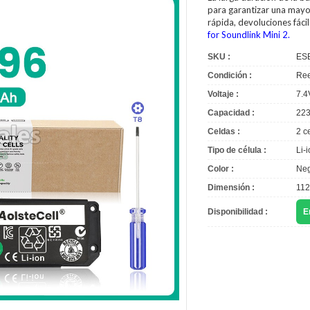
para garantizar una mayor
rápida, devoluciones fác
for Soundlink Mini 2.
SKU :
ES
Condición :
Ree
Voltaje :
7.4
Capacidad :
22
Celdas :
2 c
Tipo de célula :
Li-
Color :
Neg
Dimensión :
112
Disponibilidad :
E