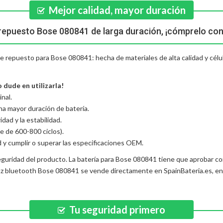
Mejor calidad, mayor duración
 repuesto Bose 080841 de larga duración, ¡cómprelo con
a de repuesto para Bose 080841: hecha de materiales de alta calidad y cél
 dude en utilizarla!
nal.
una mayor duración de batería.
dad y la estabilidad.
e de 600-800 ciclos).
d y cumplir o superar las especificaciones OEM.
eguridad del producto. La
batería para Bose 080841
tiene que aprobar con
voz bluetooth Bose 080841
se vende directamente en SpainBateria.es, e
Tu seguridad primero