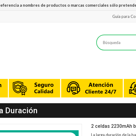
 referencia a nombres de productos o marcas comerciales sólo pretende
Guía para C
a Duración
2 celdas 2230mAh b
La larga duración de la
ba