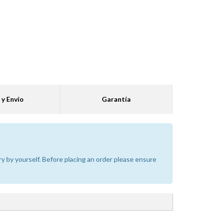
 y Envío
Garantía
ry by yourself. Before placing an order please ensure