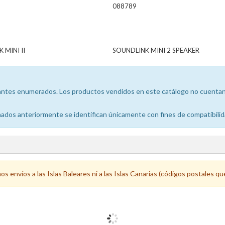
088789
 MINI II
SOUNDLINK MINI 2 SPEAKER
icantes enumerados. Los productos vendidos en este catálogo no cuentan 
dos anteriormente se identifican únicamente con fines de compatibilid
 envíos a las Islas Baleares ni a las Islas Canarias (códigos postales qu