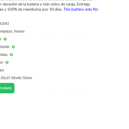
 duración de la batería y más ciclos de carga. Entrega
iles y 100% de reembolso por 30 días.
This battery only fits
B1642
mplazo, Nuevo
V
30mAh
eldas
ion
ro
.55x37.85x40.70mm
n stock