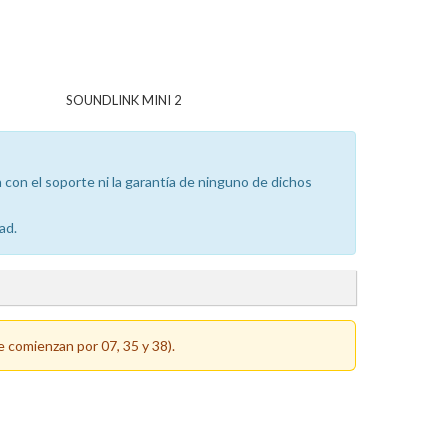
SOUNDLINK MINI 2
con el soporte ni la garantía de ninguno de dichos
ad.
e comienzan por 07, 35 y 38).