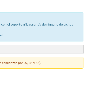
con el soporte ni la garantía de ninguno de dichos
ad.
e comienzan por 07, 35 y 38).