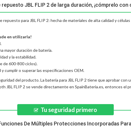
e repuesto JBL FLIP 2 de larga duración, ¡cómprelo con 
 de repuesto para JBL FLIP 2: hecha de materiales de alta calidad y célula
de en utilizarla!
.
una mayor duración de batería.
dad y la estabilidad.
e de 600-800 ciclos).
d y cumplir o superar las especificaciones OEM.
eguridad del producto. La
batería para JBL FLIP 2
tiene que aprobar con un
oth JBL FLIP 2
se vende directamente en SpainBateria.es, entonces el p
Tu seguridad primero
Funciones De Múltiples Protecciones Incorporadas Par