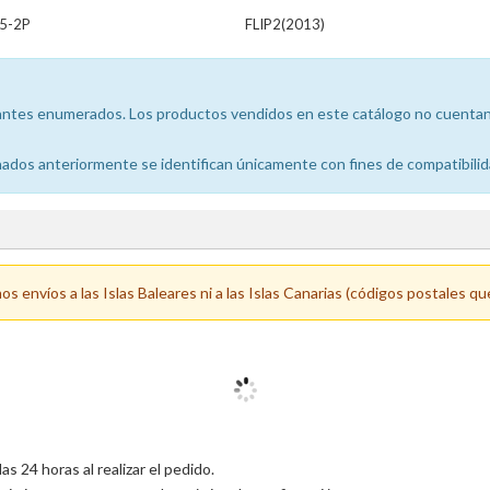
5-2P
FLIP2(2013)
icantes enumerados. Los productos vendidos en este catálogo no cuentan 
dos anteriormente se identifican únicamente con fines de compatibilid
 envíos a las Islas Baleares ni a las Islas Canarias (códigos postales qu
 24 horas al realizar el pedido.