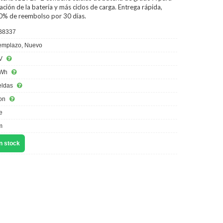
ción de la batería y más ciclos de carga. Entrega rápida,
00% de reembolso por 30 días.
B8337
mplazo, Nuevo
V
4Wh
eldas
ion
e
m
n stock