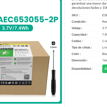
garantizar una mayor dura
devoluciones fáciles y 1
SKU :
ES
Condición :
Ree
Voltaje :
3.7
Capacidad :
7.
Celdas :
1 c
Tipo de célula :
Li-
Color :
Blu
Dimensión :
*m
Disponibilidad :
E