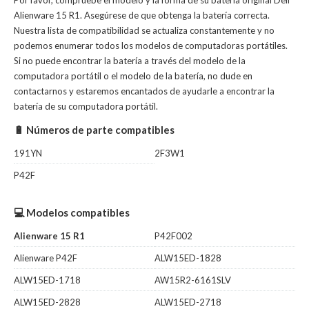
Por favor, compruebe el modelo y la forma de su batería original Dell
Alienware 15 R1. Asegúrese de que obtenga la batería correcta.
Nuestra lista de compatibilidad se actualiza constantemente y no
podemos enumerar todos los modelos de computadoras portátiles.
Si no puede encontrar la batería a través del modelo de la
computadora portátil o el modelo de la batería, no dude en
contactarnos y estaremos encantados de ayudarle a encontrar la
batería de su computadora portátil.
🔋 Números de parte compatibles
191YN
2F3W1
P42F
💻 Modelos compatibles
Alienware 15 R1
P42F002
Alienware P42F
ALW15ED-1828
ALW15ED-1718
AW15R2-6161SLV
ALW15ED-2828
ALW15ED-2718