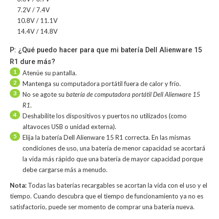
7.2V / 7.4V
10.8V / 11.1V
14.4V / 14.8V
P: ¿Qué puedo hacer para que mi batería Dell Alienware 15
R1 dure más?
1
Atenúe su pantalla.
2
Mantenga su computadora portátil fuera de calor y frío.
3
No se agote su
batería de computadora portátil Dell Alienware 15
R1
.
4
Deshabilite los dispositivos y puertos no utilizados (como
altavoces USB o unidad externa).
5
Elija la batería Dell Alienware 15 R1 correcta. En las mismas
condiciones de uso, una batería de menor capacidad se acortará
la vida más rápido que una batería de mayor capacidad porque
debe cargarse más a menudo.
Nota:
Todas las baterías recargables se acortan la vida con el uso y el
tiempo. Cuando descubra que el tiempo de funcionamiento ya no es
satisfactorio, puede ser momento de comprar una batería nueva.