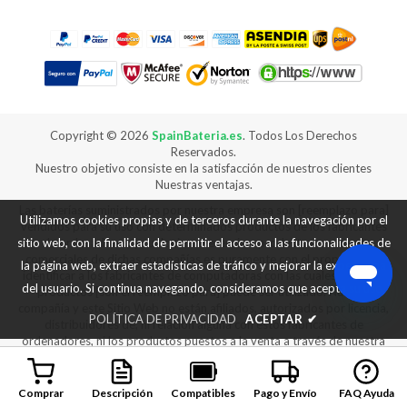
Copyright ©
2026
SpainBateria.es
. Todos Los Derechos
Reservados.
Nuestro objetivo consiste en la satisfacción de nuestros clientes
Nuestras ventajas.
Las baterías suministrados por nuestra empresa son [reemplazo para]
Utilizamos cookies propias y de terceros durante la navegación por el
vendidos para su uso con determinados productos de los fabricantes
de ordenadores, y cualquier referencia a productos o marcas
sitio web, con la finalidad de permitir el acceso a las funcionalidades de
comerciales de dichas compañías es puramente con el propósito de
la página web, extraer estadísticas de tráfico y mejorar la experiencia
identificar a los fabricantes de computadoras con las cuales nuestros
del usuario. Si continua navegando, consideramos que acepta su uso.
productos [son el reemplazo para] puede ser utilizado. Nuestra
compañía y este Sitio Web no están afiliados, autorizados por licencia,
POLÍTICA DE PRIVACIDAD
ACEPTAR
✔
distribuidores de, ni relación alguna con estos fabricantes de
ordenadores, ni los productos puestos a la venta a través de nuestra
web son fabricados ni vendidos con la autorización de los fabricantes
de los equipos con los que nuestros productos [son reemplazo para]
se puede utilizar.
Comprar
Descripción
Compatibles
Pago y Envío
FAQ Ayuda