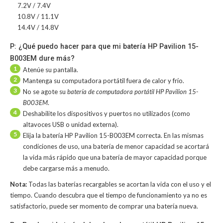
7.2V / 7.4V
10.8V / 11.1V
14.4V / 14.8V
P: ¿Qué puedo hacer para que mi batería HP Pavilion 15-
B003EM dure más?
1
Atenúe su pantalla.
2
Mantenga su computadora portátil fuera de calor y frío.
3
No se agote su
batería de computadora portátil HP Pavilion 15-
B003EM
.
4
Deshabilite los dispositivos y puertos no utilizados (como
altavoces USB o unidad externa).
5
Elija la batería HP Pavilion 15-B003EM correcta. En las mismas
condiciones de uso, una batería de menor capacidad se acortará
la vida más rápido que una batería de mayor capacidad porque
debe cargarse más a menudo.
Nota:
Todas las baterías recargables se acortan la vida con el uso y el
tiempo. Cuando descubra que el tiempo de funcionamiento ya no es
satisfactorio, puede ser momento de comprar una batería nueva.