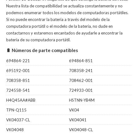
Nuestra lista de compatibilidad se actualiza constantemente y no
podemos enumerar todos los modelos de computadoras portátiles.
Si no puede encontrar la batería a través del modelo de la
computadora portátil o el modelo de la batería, no dude en
contactarnos y estaremos encantados de ayudarle a encontrar la
batería de su computadora portátil.
🔋 Números de parte compatibles
694864-221
694864-851
695192-001
708358-241
708358-851
708462-001
724558-541
724933-001
H4Q45AA#ABB
HSTNN-YB4M
TPN-Q115
VK04
VK04037-CL
VK04041
VK04048
VK04048-CL