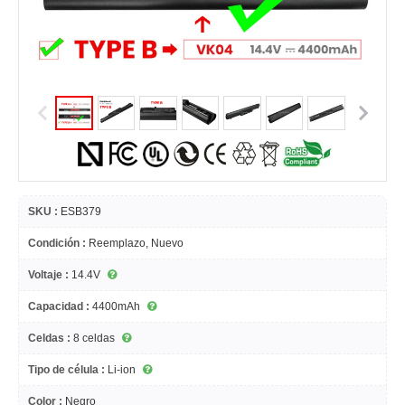
SKU :
ESB379
Condición :
Reemplazo, Nuevo
Voltaje :
14.4V
Capacidad :
4400mAh
Celdas :
8 celdas
Tipo de célula :
Li-ion
Color :
Negro