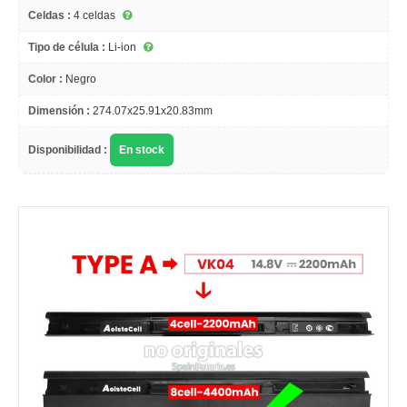
Celdas :
4 celdas
Tipo de célula :
Li-ion
Color :
Negro
Dimensión :
274.07x25.91x20.83mm
Disponibilidad :
En stock