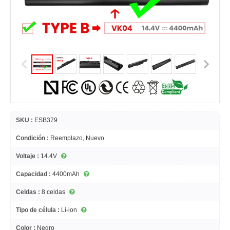
SKU :
ESB379
Condición :
Reemplazo, Nuevo
Voltaje :
14.4V
Capacidad :
4400mAh
Celdas :
8 celdas
Tipo de célula :
Li-ion
Color :
Negro