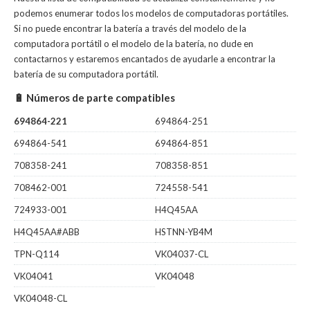
podemos enumerar todos los modelos de computadoras portátiles.
Si no puede encontrar la batería a través del modelo de la
computadora portátil o el modelo de la batería, no dude en
contactarnos y estaremos encantados de ayudarle a encontrar la
batería de su computadora portátil.
🔋 Números de parte compatibles
694864-221
694864-251
694864-541
694864-851
708358-241
708358-851
708462-001
724558-541
724933-001
H4Q45AA
H4Q45AA#ABB
HSTNN-YB4M
TPN-Q114
VK04037-CL
VK04041
VK04048
VK04048-CL