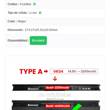
Celdas :
4 celdas
Tipo de célula :
Li-ion
Color :
Negro
Dimensión :
274.07x25.91x20.83mm
Disponibilidad :
En stock