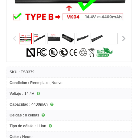
SKU :
ESB379
Condición :
Reemplazo, Nuevo
Voltaje :
14.4V
Capacidad :
4400mAh
Celdas :
8 celdas
Tipo de célula :
Li-ion
Color :
Negro