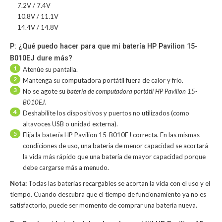
7.2V / 7.4V
10.8V / 11.1V
14.4V / 14.8V
P: ¿Qué puedo hacer para que mi batería HP Pavilion 15-
B010EJ dure más?
1
Atenúe su pantalla.
2
Mantenga su computadora portátil fuera de calor y frío.
3
No se agote su
batería de computadora portátil HP Pavilion 15-
B010EJ
.
4
Deshabilite los dispositivos y puertos no utilizados (como
altavoces USB o unidad externa).
5
Elija la batería HP Pavilion 15-B010EJ correcta. En las mismas
condiciones de uso, una batería de menor capacidad se acortará
la vida más rápido que una batería de mayor capacidad porque
debe cargarse más a menudo.
Nota:
Todas las baterías recargables se acortan la vida con el uso y el
tiempo. Cuando descubra que el tiempo de funcionamiento ya no es
satisfactorio, puede ser momento de comprar una batería nueva.