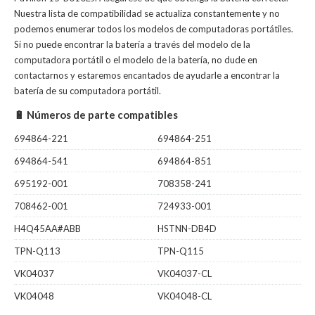
Nuestra lista de compatibilidad se actualiza constantemente y no
podemos enumerar todos los modelos de computadoras portátiles.
Si no puede encontrar la batería a través del modelo de la
computadora portátil o el modelo de la batería, no dude en
contactarnos y estaremos encantados de ayudarle a encontrar la
batería de su computadora portátil.
🔋 Números de parte compatibles
694864-221
694864-251
694864-541
694864-851
695192-001
708358-241
708462-001
724933-001
H4Q45AA#ABB
HSTNN-DB4D
TPN-Q113
TPN-Q115
VK04037
VK04037-CL
VK04048
VK04048-CL