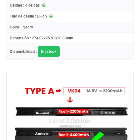
Celdas :
4 celdas
Tipo de célula :
Li-ion
Color :
Negro
Dimensión :
274.07x25.91x20.83mm
Disponibilidad :
En stock